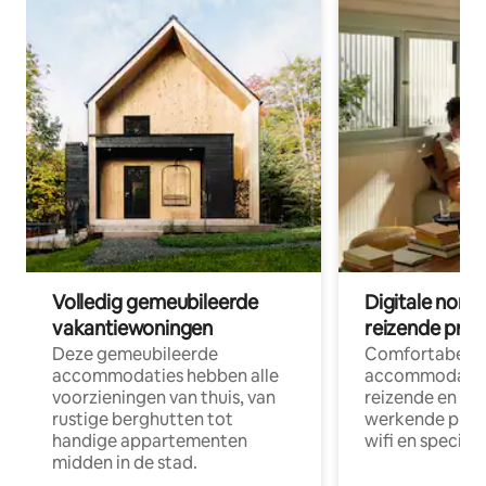
Volledig gemeubileerde
Digitale nom
vakantiewoningen
reizende prof
Deze gemeubileerde
Comfortabele
accommodaties hebben alle
accommodatie
voorzieningen van thuis, van
reizende en op
rustige berghutten tot
werkende profe
handige appartementen
wifi en special
midden in de stad.