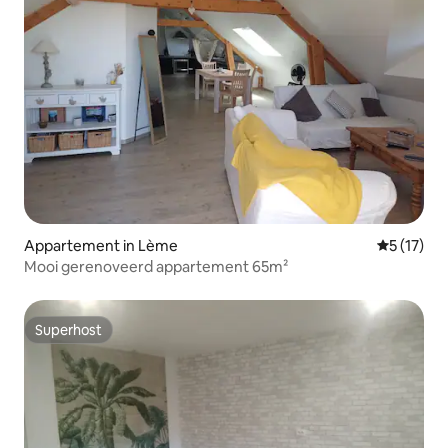
Appartement in Lème
Gemiddeld
5 (17)
Mooi gerenoveerd appartement 65m²
Superhost
Superhost