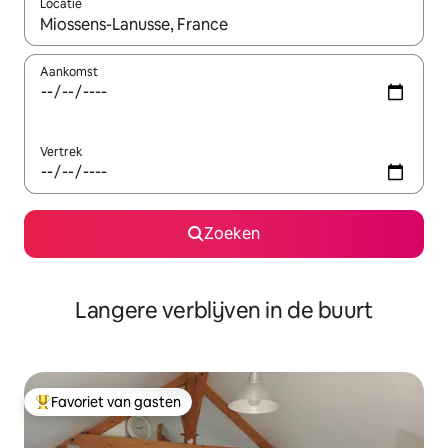
Locatie
Wanneer er resultaten beschikbaar zijn, maak je een keuze met 
Aankomst
Vertrek
Zoeken
Langere verblijven in de buurt
Favoriet van gasten
Topfavoriet van gasten