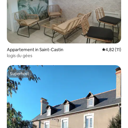
Appartement in Saint-Castin
Gemiddelde b
4,82 (11)
logis du gées
Superhost
Superhost