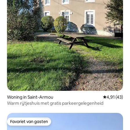
Woning in Saint-Armou
Gemiddelde b
4,91 (43)
Warm rijtjeshuis met gratis parkeergelegenheid
Favoriet van gasten
Favoriet van gasten