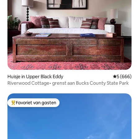
Huisje in Upper Black Eddy
Gemiddelde 
5 (666)
Riverwood Cottage• grenst aan Bucks County State Park
Favoriet van gasten
Topfavoriet van gasten