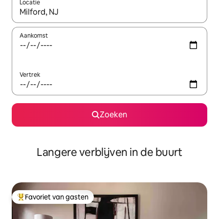
Locatie
Wanneer er resultaten beschikbaar zijn, maak je een keuze met 
Aankomst
Vertrek
Zoeken
Langere verblijven in de buurt
Favoriet van gasten
Topfavoriet van gasten