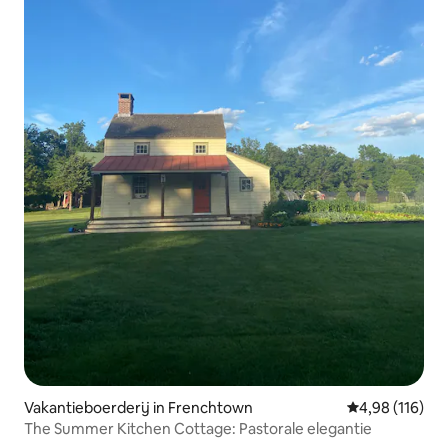
Vakantieboerderij in Frenchtown
Gemiddelde beo
4,98 (116)
The Summer Kitchen Cottage: Pastorale elegantie