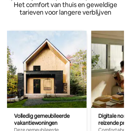
Het comfort van thuis en geweldige
omgeving.
tarieven voor langere verblijven
Volledig gemeubileerde
Digitale nom
vakantiewoningen
reizende prof
Deze gemeubileerde
Comfortabele