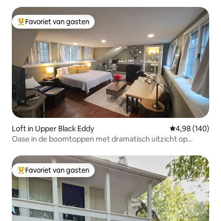
Favoriet van gasten
Topfavoriet van gasten
Loft in Upper Black Eddy
Gemiddelde beo
4,98 (140)
Oase in de boomtoppen met dramatisch uitzicht op
kliffen.
Favoriet van gasten
Topfavoriet van gasten