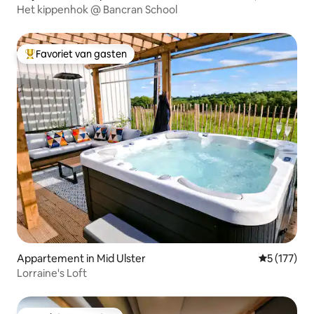
Het kippenhok @ Bancran School
Favoriet van gasten
Topfavoriet van gasten
Appartement in Mid Ulster
Gemiddelde 
5 (177)
Lorraine's Loft