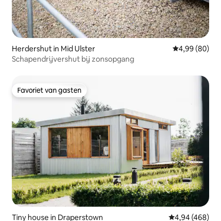
Herdershut in Mid Ulster
Gemiddelde be
4,99 (80)
Schapendrijvershut bij zonsopgang
Favoriet van gasten
Favoriet van gasten
Tiny house in Draperstown
Gemiddelde beo
4,94 (468)