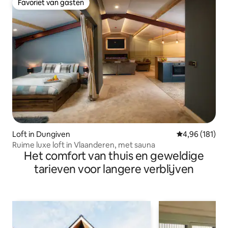
Favoriet van gasten
Favoriet van gasten
Loft in Dungiven
Gemiddelde beo
4,96 (181)
Ruime luxe loft in Vlaanderen, met sauna
Het comfort van thuis en geweldige
tarieven voor langere verblijven