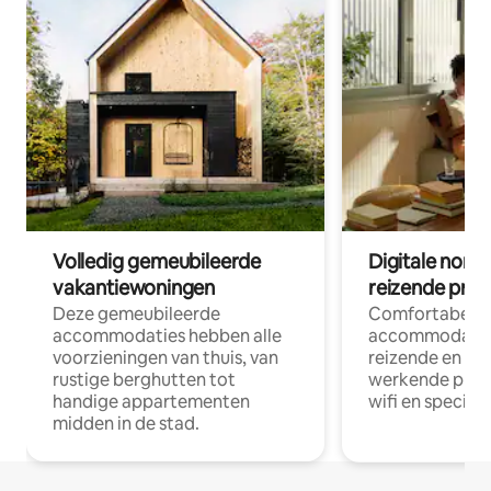
Volledig gemeubileerde
Digitale nom
vakantiewoningen
reizende prof
Deze gemeubileerde
Comfortabele
accommodaties hebben alle
accommodatie
voorzieningen van thuis, van
reizende en op
rustige berghutten tot
werkende profe
handige appartementen
wifi en special
midden in de stad.