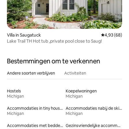
Villa in Saugatuck
Gemiddelde be
4,93 (68)
Lake Trail TH Hot tub ,private pool close to Saug!
Bestemmingen om te verkennen
Andere soorten verblijven
Activiteiten
Hostels
Koepelwoningen
Michigan
Michigan
Accommodaties in tiny houses
Accommodaties nabij de skipiste
Michigan
Michigan
Accommodaties met bedden op toegankelijke hoogte
Gezinsvriendelijke accommodaties