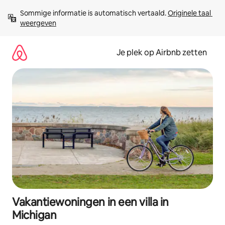
Ga
Sommige informatie is automatisch vertaald. 
Originele taal 
direct
weergeven
naar
inhoud
Je plek op Airbnb zetten
Vakantiewoningen in een villa in
Michigan