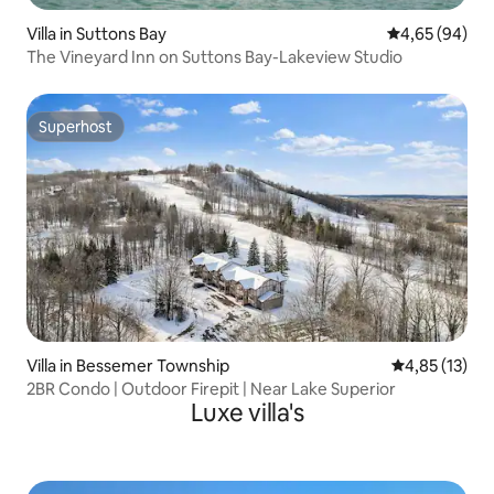
Villa in Suttons Bay
Gemiddelde be
4,65 (94)
The Vineyard Inn on Suttons Bay-Lakeview Studio
Superhost
Superhost
Villa in Bessemer Township
Gemiddelde be
4,85 (13)
2BR Condo | Outdoor Firepit | Near Lake Superior
Luxe villa's