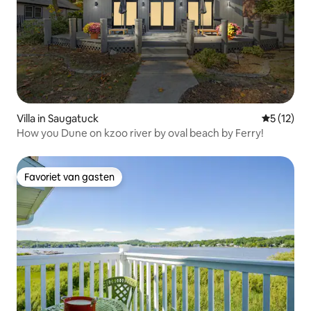
Villa in Saugatuck
Gemiddeld
5 (12)
How you Dune on kzoo river by oval beach by Ferry!
Favoriet van gasten
Favoriet van gasten