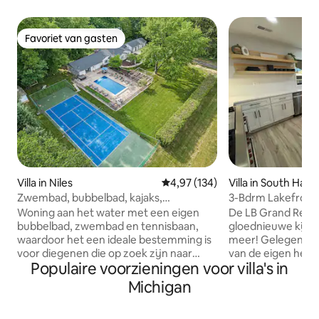
Favoriet van gasten
Favoriet van gasten
Villa in Niles
Gemiddelde beoordeling van 4,9
4,97 (134)
Villa in South Hav
Zwembad, bubbelbad, kajaks,
3-Bdrm Lakefront
waterkant, SW Michigan
Grand Residence!
Woning aan het water met een eigen
De LB Grand Resid
bubbelbad, zwembad en tennisbaan,
gloednieuwe kijk 
waardoor het een ideale bestemming is
meer! Gelegen in w
voor diegenen die op zoek zijn naar
van de eigen herbe
Populaire voorzieningen voor villa's in
zowel ontspanning als recreatie. Bezoek
het beste uitzicht
het prachtige Southwest Michigan en
met 5-sterrenac
Michigan
verblijf in de St. Joe Overlook. Neem
vastleggen! Slecht
een duik in het zwembad, ontspan in de
van de stad, en a