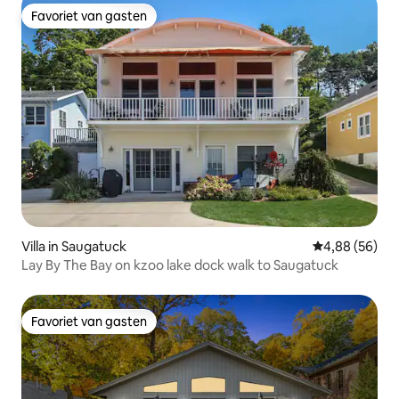
Favoriet van gasten
Favoriet van gasten
Villa in Saugatuck
Gemiddelde be
4,88 (56)
Lay By The Bay on kzoo lake dock walk to Saugatuck
Favoriet van gasten
Favoriet van gasten