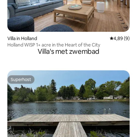
Villa in Holland
Gemiddelde b
4,89 (9)
Holland WISP 1+ acre in the Heart of the City
Villa's met zwembad
Superhost
Superhost