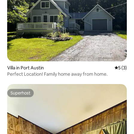
Villa in Port Austin
Gemiddeld
5 (3)
Perfect Location! Family home away from home.
Superhost
Superhost