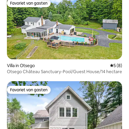
Favoriet van gasten
Favoriet van gasten
Villa in Otsego
Gemiddeld
5 (8)
Otsego Château Sanctuary-Pool/Guest House/14 hectare
Favoriet van gasten
Favoriet van gasten