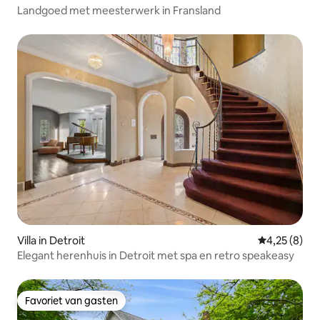
Landgoed met meesterwerk in Fransland
Villa in Detroit
Gemiddelde b
4,25 (8)
Elegant herenhuis in Detroit met spa en retro speakeasy
Favoriet van gasten
Favoriet van gasten