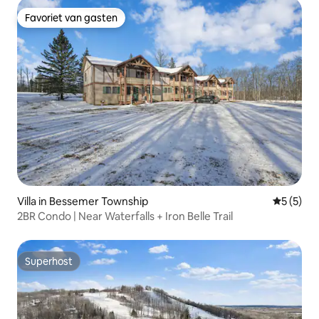
Favoriet van gasten
Favoriet van gasten
Villa in Bessemer Township
Gemiddeld
5 (5)
2BR Condo | Near Waterfalls + Iron Belle Trail
Superhost
Superhost