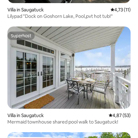
Villa in Saugatuck
Gemiddelde b
4,73 (11)
Lilypad "Dock on Goshorn Lake, Pool,pvt hot tub!"
Superhost
Superhost
Villa in Saugatuck
Gemiddelde be
4,87 (53)
Mermaid townhouse shared pool walk to Saugatuck!