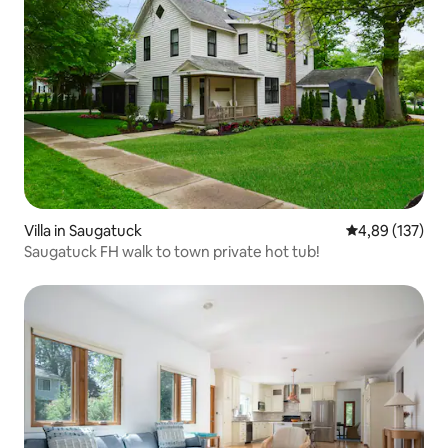
Villa in Saugatuck
Gemiddelde beo
4,89 (137)
Saugatuck FH walk to town private hot tub!