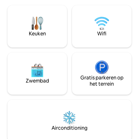
hottub, neem de kajaks voor een
als South Beach, 
riviercruise of ga bij het vuur zitten.
verwijderd van al
Geniet van deze prachtige locatie en
rust van de water
eersteklas voorzieningen. Een reis naar
dagelijkse schoo
de St. Joe Overlook is de perfecte plek
turndownservice,
om samen te komen en opnieuw
voorzieningen voo
Keuken
Wifi
contact te maken. Maximaal aantal
een van de meest 
gasten 16.
vakantiewoningen
Gratis parkeren op
Zwembad
het terrein
Airconditioning