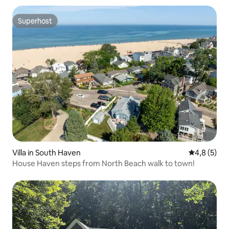
Superhost
Superhost
Villa in South Haven
Gemiddelde 
4,8 (5)
House Haven steps from North Beach walk to town!