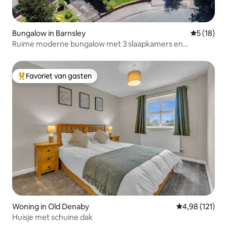
Bungalow in Barnsley
Gemiddelde
5 (18)
Ruime moderne bungalow met 3 slaapkamers en
voldoende parkeergelegenheid.
Favoriet van gasten
Topfavoriet van gasten
Woning in Old Denaby
Gemiddelde beo
4,98 (121)
Huisje met schuine dak