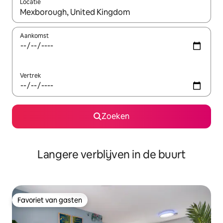
Locatie
Wanneer er resultaten beschikbaar zijn, maak je een keuze met 
Aankomst
Vertrek
Zoeken
Langere verblijven in de buurt
Favoriet van gasten
Favoriet van gasten