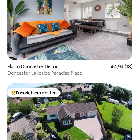
Flat in Doncaster District
Gemiddelde be
4,94 (18)
Doncaster Lakeside Paradise Place
Favoriet van gasten
Topfavoriet van gasten