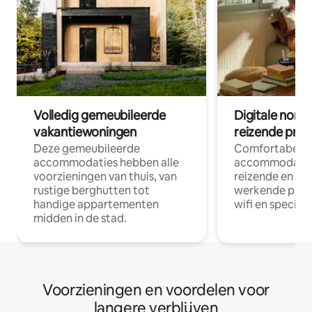
Volledig gemeubileerde
Digitale nom
vakantiewoningen
reizende prof
Deze gemeubileerde
Comfortabele
accommodaties hebben alle
accommodatie
voorzieningen van thuis, van
reizende en op
rustige berghutten tot
werkende profe
handige appartementen
wifi en special
midden in de stad.
Voorzieningen en voordelen voor
langere verblijven