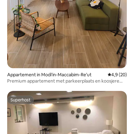
Appartement in Modi'in-Maccabim-Re'ut
Gemiddelde b
4,9 (20)
Premium appartement met parkeerplaats en koosjere
keuken
Superhost
Superhost