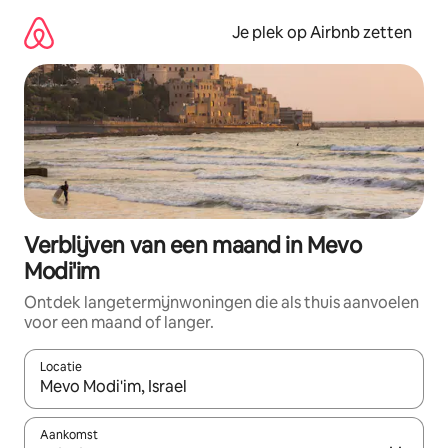
Ga
direct
Je plek op Airbnb zetten
naar
inhoud
Verblijven van een maand in Mevo
Modi'im
Ontdek langetermijnwoningen die als thuis aanvoelen
voor een maand of langer.
Locatie
Wanneer er resultaten beschikbaar zijn, maak je een keuze met 
Aankomst