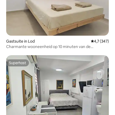
Gastsuite in Lod
Gemiddelde be
4,7 (347)
Charmante wooneenheid op 10 minuten van de
luchthaven
Superhost
Superhost