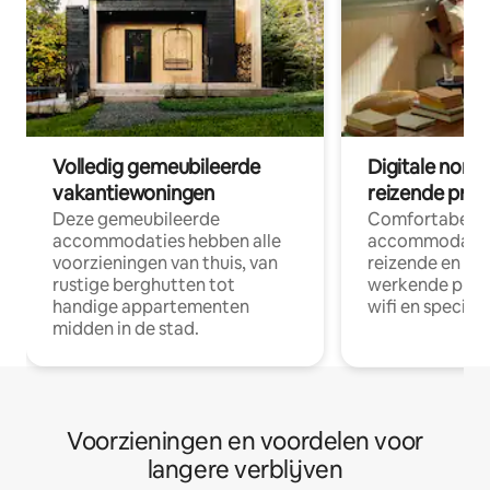
Volledig gemeubileerde
Digitale nom
vakantiewoningen
reizende prof
Deze gemeubileerde
Comfortabele
accommodaties hebben alle
accommodatie
voorzieningen van thuis, van
reizende en op
rustige berghutten tot
werkende profe
handige appartementen
wifi en special
midden in de stad.
Voorzieningen en voordelen voor
langere verblijven