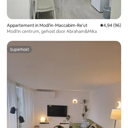
Appartement in Modi'in-Maccabim-Re'ut
Gemiddelde be
4,94 (96)
Modi'in centrum, gehost door Abraham&Mika
Superhost
Superhost