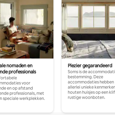
tale nomaden en
Plezier gegarandeerd
ende professionals
Soms is de accommodati
bestemming. Deze
ortabele
accommodaties hebben
mmodaties voor
allerlei unieke kenmerken
nde en op afstand
houten huisjes op een klif
nde professionals, met
rustige woonboten.
en speciale werkplekken.