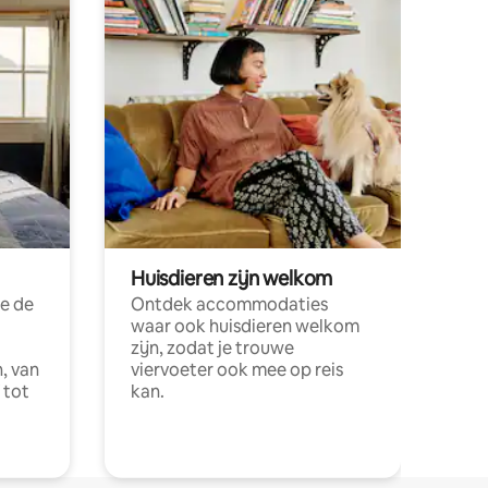
Huisdieren zijn welkom
e de
Ontdek accommodaties
waar ook huisdieren welkom
zijn, zodat je trouwe
, van
viervoeter ook mee op reis
 tot
kan.