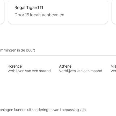
Regal Tigard 11
Door 19 locals aanbevolen
mmingen in de buurt
Florence
Athene
Mi
Verblijven van een maand
Verblijven van een maand
Ver
oningen kunnen uitzonderingen van toepassing zijn.