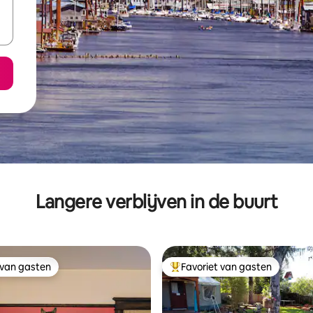
Langere verblijven in de buurt
 van gasten
Favoriet van gasten
 van gasten
Topfavoriet van gasten