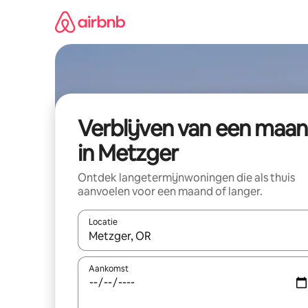
Ga
direct
naar
inhoud
Verblijven van een maa
in Metzger
Ontdek langetermijnwoningen die als thuis
aanvoelen voor een maand of langer.
Locatie
Wanneer er resultaten beschikbaar zijn, maak je 
Aankomst