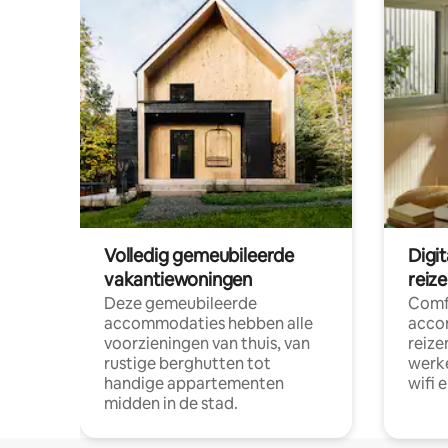
Volledig gemeubileerde
Digi
vakantiewoningen
reiz
Deze gemeubileerde
Comf
accommodaties hebben alle
acco
voorzieningen van thuis, van
reize
rustige berghutten tot
werke
handige appartementen
wifi 
midden in de stad.