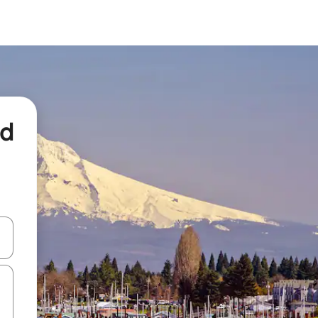
nd
een keuze met je de pijltjestoetsen omhoog en omlaag, óf door te tikk