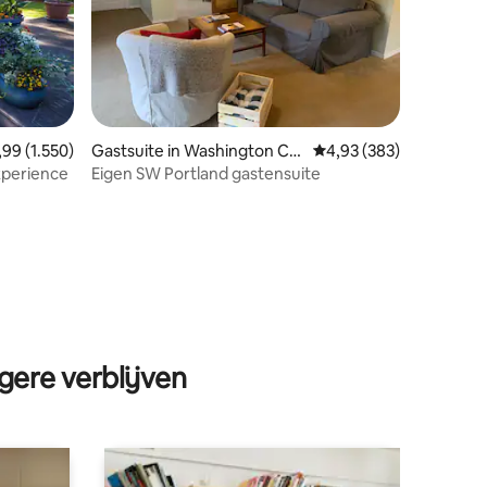
iddelde beoordeling van 4,99 op 5, 1.550 recensies
,99 (1.550)
Gastsuite in Washington Co
Gemiddelde beoordeling
4,93 (383)
unty
xperience
Eigen SW Portland gastensuite
ecensies
gere verblijven