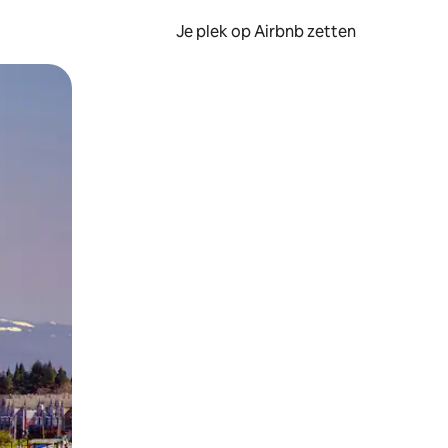
Je plek op Airbnb zetten
en of swipen.