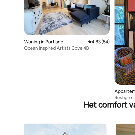
Woning in Portland
Gemiddelde beoordelin
4,83 (54)
Ocean Inspired Artists Cove 4B
Apparteme
Rustige c
Het comfort va
kingsize 