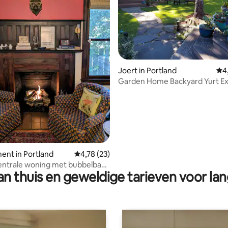
g van 4,83 op 5, 54 recensies
Joert in Portland
Gem
4
Garden Home Backyard Yurt E
nt in Portland
Gemiddelde beoordeling van 4,78 op 5, 23 r
4,78 (23)
entrale woning met bubbelbad,
n thuis en geweldige tarieven voor lan
bed, open haard