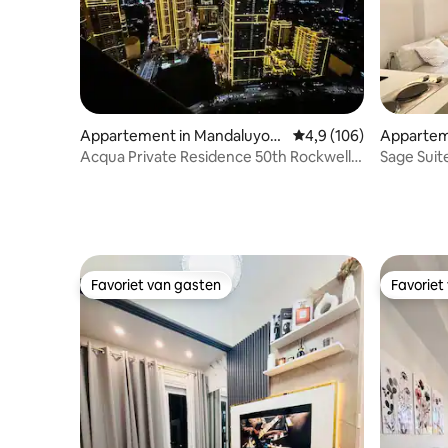
Appartement in Mandaluyon
Gemiddelde beoordelin
4,9 (106)
Appartem
g
g
Acqua Private Residence 50th Rockwell
Sage Suit
FreePoolWiFi
Rockwell 
Favoriet van gasten
Favoriet
Favoriet van gasten
Favoriet