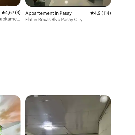
Gemiddelde beoordeling van 4,67 op 5, 3 recensies
4,67 (3)
Appartement in Pasay
Gemiddelde beoordeli
4,9 (114)
laapkamer
Flat in Roxas Blvd Pasay City
an Makati
ecensies