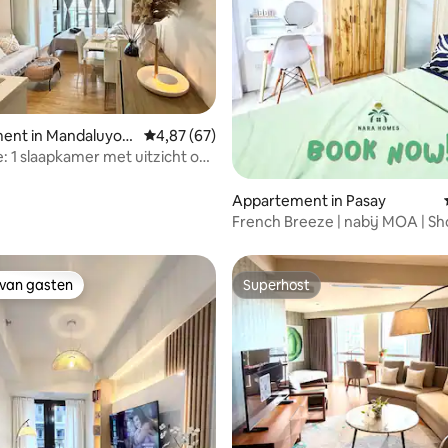
g van 4,9 op 5, 106 recensies
ent in Mandaluyon
Gemiddelde beoordeling van 4,87 op 5, 67 r
4,87 (67)
e: 1 slaapkamer met uitzicht op
Makati
Appartement in Pasay
French Breeze | nabij MOA | Sh
met uitzicht op de baai
 van gasten
Superhost
 van gasten
Superhost