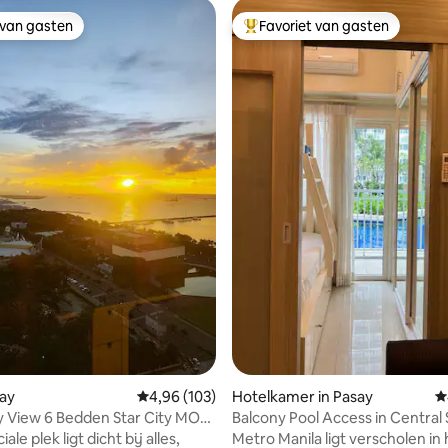
 van gasten
Favoriet van gasten
 van gasten
Topfavoriet van gasten
 van 4,95 op 5, 142 recensies
say
Gemiddelde beoordeling van 4,96 op 5, 103 r
4,96 (103)
Hotelkamer in Pasay
G
y View 6 Bedden Star City MOA
Balcony Pool Access in Central 
 Parkeren
Asia
ale plek ligt dicht bij alles,
Metro Manila ligt verscholen in 