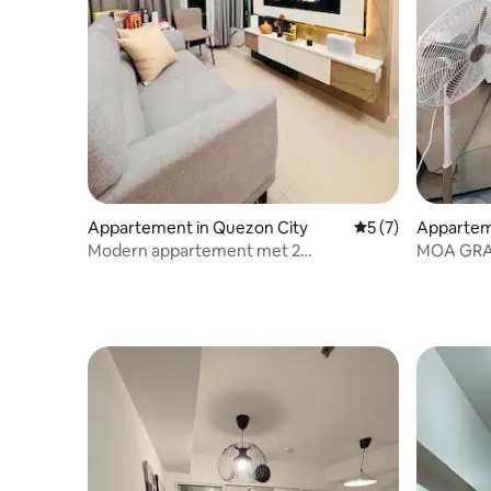
Appartement in Quezon City
Gemiddelde beoord
5 (7)
Appartem
Modern appartement met 2
MOA GRAN
slaapkamers, balkon, Netflix en GRATIS
opgeleve
parkeergelegenheid