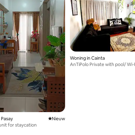
Woning in Cainta
AnTiPolo Private with pool/ Wi-F
in
 Pasay
Nieuwe accommodatie
Nieuw
unit for staycation