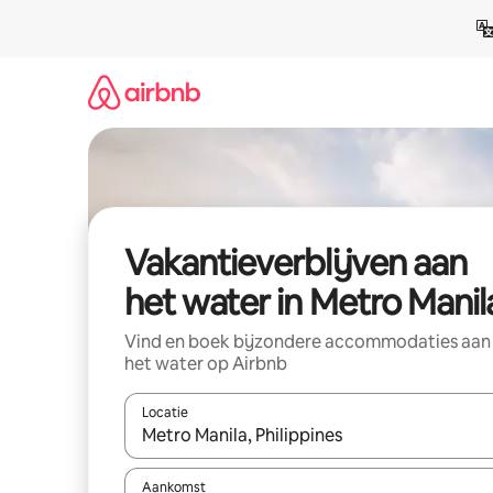
Ga
direct
naar
inhoud
Vakantieverblijven aan
het water in Metro Manil
Vind en boek bijzondere accommodaties aan
het water op Airbnb
Locatie
Wanneer er resultaten beschikbaar zijn, maak je 
Aankomst