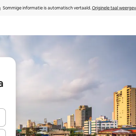
Sommige informatie is automatisch vertaald. 
Originele taal weerge
a
een keuze met je de pijltjestoetsen omhoog en omlaag, óf door te tikk