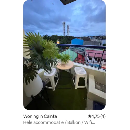
Woning in Cainta
Gemiddelde beoordeli
4,75 (4)
Hele accommodatie / Balkon / Wifi
Cainta