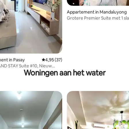
Appartement in Mandaluyong
Grotere Premier Suite met 1 s
| Dicht bij het zakencentrum v
eling van 5 op 5, 7 recensies
ent in Pasay
Gemiddelde beoordeling van 4,95 op 5, 37 r
4,95 (37)
D STAY Suite #10, Nieuw
Woningen aan het water
rde eenheid!