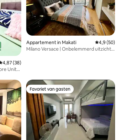
ecensies
Appartement in Makati
Gemiddelde beoordeli
4,9 (50)
Milano Versace | Onbelemmerd uitzicht
op de zonsondergang in de baai van
Manilla
Gemiddelde beoordeling van 4,87 op 5, 38 recensies
4,87 (38)
ore Unit
Favoriet van gasten
Favoriet van gasten