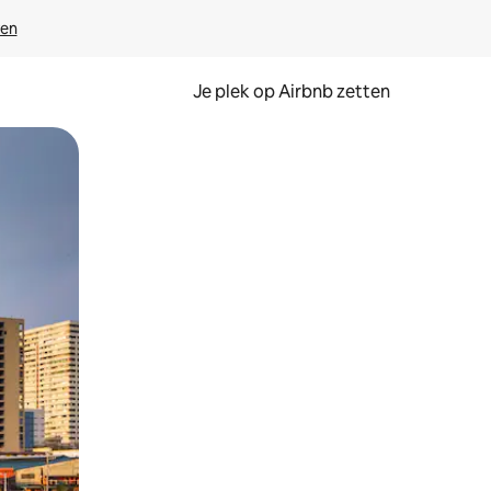
ven
Je plek op Airbnb zetten
en of swipen.