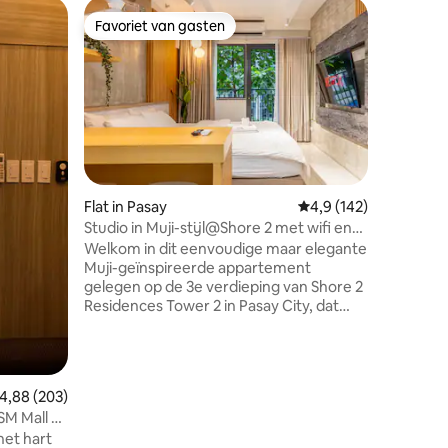
Flat in Ta
Favoriet van gasten
Favor
Favoriet van gasten
Topfavo
1BR 08 k
500mbps
🚀✨ Perf
kinderen,
Parksuite
BGC-retr
kingsize
beide me
goede na
500mbps w
Flat in Pasay
Gemiddelde beoordeli
4,9 (142)
keuken, 
Studio in Muji-stijl@Shore 2 met wifi en
rustgeve
Netflix + games
Welkom in dit eenvoudige maar elegante
zwembad.
Muji-geïnspireerde appartement
Uptown Ma
gelegen op de 3e verdieping van Shore 2
is dichtb
Residences Tower 2 in Pasay City, dat
trip of ee
een gezellige sfeer biedt met een
meteen th
prachtig uitzicht op het zwembad en een
groen landschap van SMDC-
landschappen, waardoor gasten een
ecensies
emiddelde beoordeling van 4,88 op 5, 203 recensies
4,88 (203)
serene en verjongende accommodatie
SM Mall of
hebben. - Op loopafstand van Moa en
het hart
Manila Bay - Omringd door Starbucks,