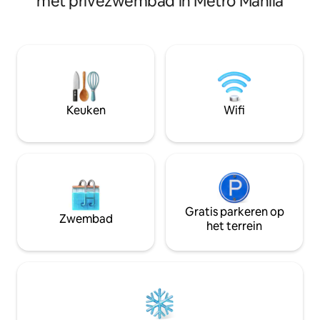
met privézwembad in Metro Manila
ligt op een terrein
Woonkamer en alle 3 de slaapkamers. 🛏️
plaats aan nog 11 
Smart-tv en streaming. 🚗 3
episch barbecuef
parkeerplaatsen. ✨ Goede prijs-
wilt organiseren Als je zin hebt in een
kwaliteitverhouding. Onze prijzen zijn al
wandeling door BG
10 jaar niet veranderd🌿 Rustig, privé en
restaurants of gew
exclusief. Creëer onvergetelijke
een Karaoke-show
herinneringen.🏡 Een thuis weg van huis
een mini-biljartto
🫶
Keuken
Wifi
is deze plek perfec
Gratis parkeren op
Zwembad
het terrein