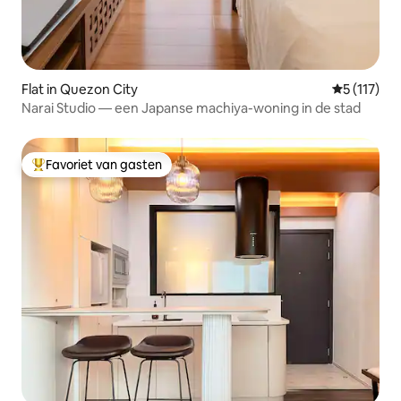
Flat in Quezon City
Gemiddelde
5 (117)
Narai Studio — een Japanse machiya-woning in de stad
Favoriet van gasten
Topfavoriet van gasten