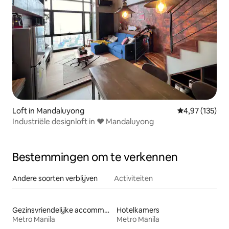
Loft in Mandaluyong
Gemiddelde beo
4,97 (135)
Industriële designloft in ❤ Mandaluyong
Bestemmingen om te verkennen
Andere soorten verblijven
Activiteiten
Gezinsvriendelijke accommodaties
Hotelkamers
Metro Manila
Metro Manila