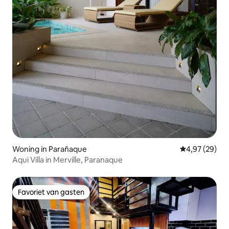
Woning in Parañaque
Gemiddelde be
4,97 (29)
Aqui Villa in Merville, Paranaque
Favoriet van gasten
Favoriet van gasten