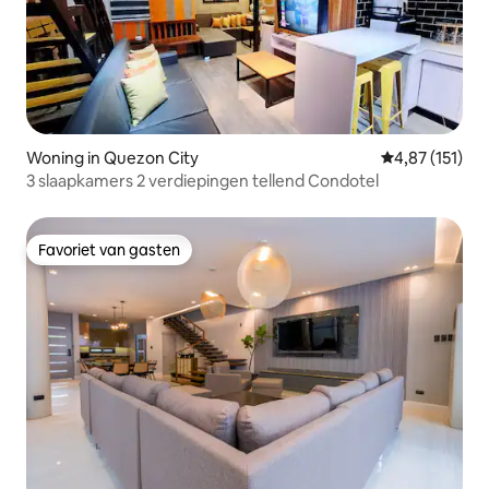
Woning in Quezon City
Gemiddelde be
4,87 (151)
3 slaapkamers 2 verdiepingen tellend Condotel
Favoriet van gasten
Favoriet van gasten