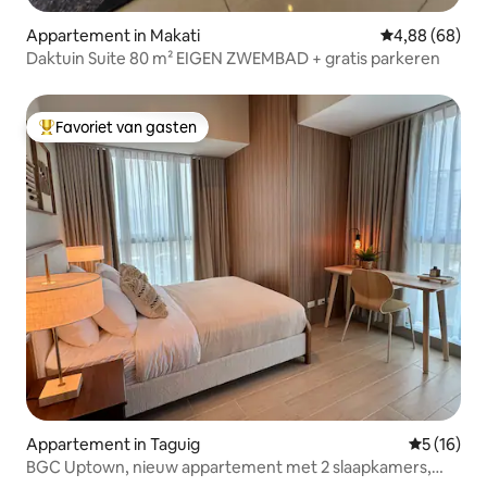
Appartement in Makati
Gemiddelde be
4,88 (68)
Daktuin Suite 80 m² EIGEN ZWEMBAD + gratis parkeren
Favoriet van gasten
Topfavoriet van gasten
Appartement in Taguig
Gemiddelde
5 (16)
BGC Uptown, nieuw appartement met 2 slaapkamers,