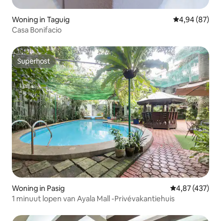
Woning in Taguig
Gemiddelde be
4,94 (87)
Casa Bonifacio
Superhost
Superhost
Woning in Pasig
Gemiddelde beo
4,87 (437)
1 minuut lopen van Ayala Mall -Privévakantiehuis