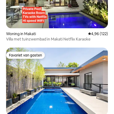
Woning in Makati
Gemiddelde beo
4,96 (122)
Villa met tuinzwembad in Makati Netflix Karaoke
Favoriet van gasten
Favoriet van gasten