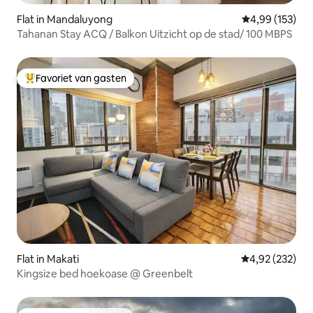
Flat in Mandaluyong
Gemiddelde beo
4,99 (153)
Tahanan Stay ACQ / Balkon Uitzicht op de stad/ 100 MBPS
Favoriet van gasten
Topfavoriet van gasten
Flat in Makati
Gemiddelde beo
4,92 (232)
Kingsize bed hoekoase @ Greenbelt