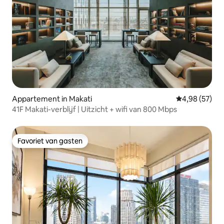
Appartement in Makati
Gemiddelde be
4,98 (57)
41F Makati-verblijf | Uitzicht + wifi van 800 Mbps
Favoriet van gasten
Favoriet van gasten