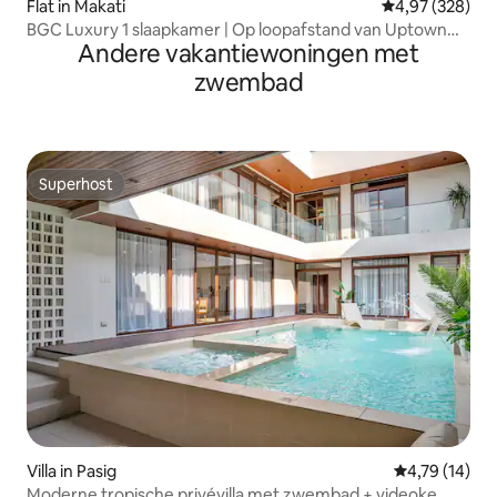
Flat in Makati
Gemiddelde beo
4,97 (328)
BGC Luxury 1 slaapkamer | Op loopafstand van Uptown
Andere vakantiewoningen met
Mall en Mitsukoshi
zwembad
Superhost
Superhost
Villa in Pasig
Gemiddelde be
4,79 (14)
Moderne tropische privévilla met zwembad + videoke