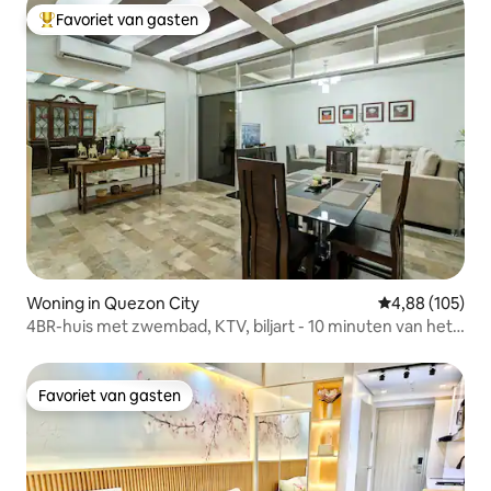
Favoriet van gasten
Topfavoriet van gasten
Woning in Quezon City
Gemiddelde beo
4,88 (105)
4BR-huis met zwembad, KTV, biljart - 10 minuten van het
winkelcentrum
Favoriet van gasten
Favoriet van gasten