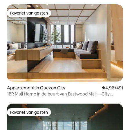
balkon, gratis parkeerplaats
Favoriet van gasten
Favoriet van gasten
Appartement in Quezon City
Gemiddelde be
4,96 (49)
1BR Muji Home in de buurt van Eastwood Mall —City
Skyline
Favoriet van gasten
Favoriet van gasten