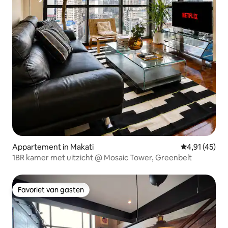
Appartement in Makati
Gemiddelde b
4,91 (45)
1BR kamer met uitzicht @ Mosaic Tower, Greenbelt
Favoriet van gasten
Favoriet van gasten