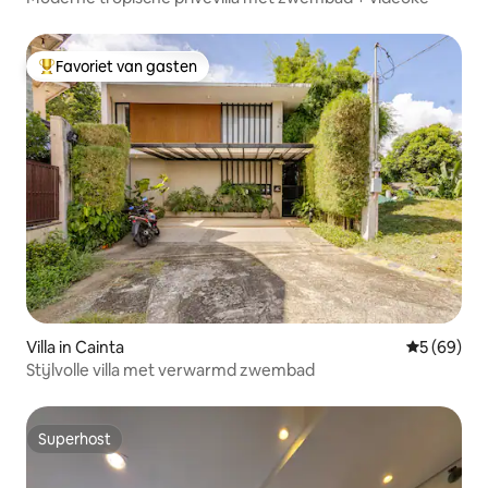
Favoriet van gasten
Topfavoriet van gasten
Villa in Cainta
Gemiddelde
5 (69)
Stijlvolle villa met verwarmd zwembad
Superhost
Superhost