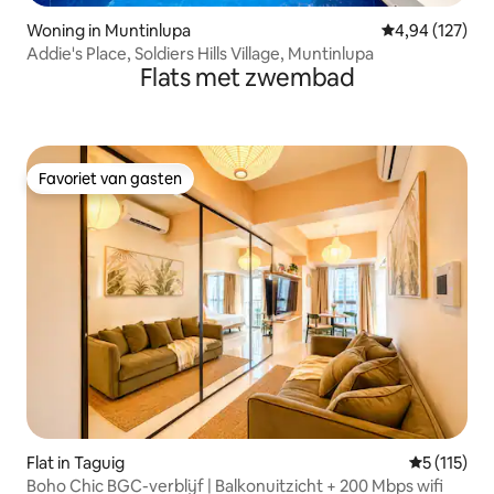
Woning in Muntinlupa
Gemiddelde beo
4,94 (127)
Addie's Place, Soldiers Hills Village, Muntinlupa
Flats met zwembad
Favoriet van gasten
Favoriet van gasten
Flat in Taguig
Gemiddelde
5 (115)
Boho Chic BGC-verblijf | Balkonuitzicht + 200 Mbps wifi