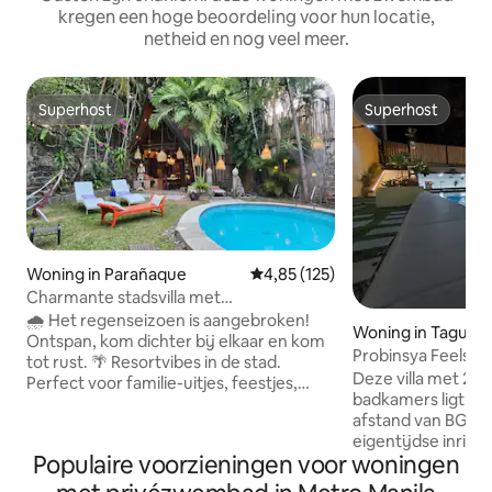
kregen een hoge beoordeling voor hun locatie,
netheid en nog veel meer.
Superhost
Superhost
Superhost
Superhost
Woning in Parañaque
Gemiddelde beoordeling van 4,8
4,85 (125)
Charmante stadsvilla met
privézwembad en grote tuin
🌧️ Het regenseizoen is aangebroken!
Woning in Taguig
Ontspan, kom dichter bij elkaar en kom
Probinsya Feels Vi
tot rust. 🌴 Resortvibes in de stad.
Deze villa met 2 s
Perfect voor familie-uitjes, feestjes,
badkamers ligt o
reünies, staycations, teambuilding,
afstand van BGC 
werken op afstand en nog veel meer. 🏊
eigentijdse inric
Privézwembad, Balinees poolhouse,
Populaire voorzieningen voor woningen
voorzieningen en 
barbecue, tuin en boerderijdieren. ❄️
iedereen van kan genieten
VOLLEDIG MET AIRCONDITIONING –