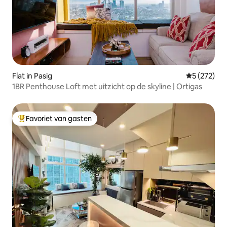
Flat in Pasig
Gemiddelde 
5 (272)
1BR Penthouse Loft met uitzicht op de skyline | Ortigas
Favoriet van gasten
Topfavoriet van gasten