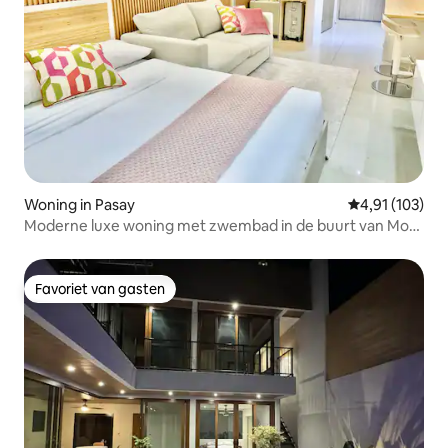
Woning in Pasay
Gemiddelde beo
4,91 (103)
Moderne luxe woning met zwembad in de buurt van Moa
Naia Airport
Favoriet van gasten
Favoriet van gasten