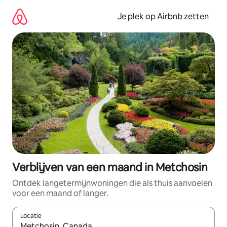
Ga
direct
Je plek op Airbnb zetten
naar
inhoud
Verblijven van een maand in Metchosin
Ontdek langetermijnwoningen die als thuis aanvoelen
voor een maand of langer.
Locatie
Wanneer er resultaten beschikbaar zijn, maak je een keuze met 