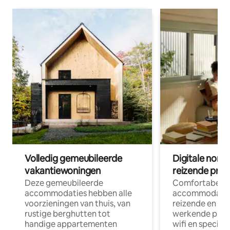
Volledig gemeubileerde
Digitale nom
vakantiewoningen
reizende prof
Deze gemeubileerde
Comfortabele
accommodaties hebben alle
accommodatie
voorzieningen van thuis, van
reizende en op
rustige berghutten tot
werkende profe
handige appartementen
wifi en special