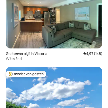
Gastenverblijf in Victoria
Gemiddelde beo
4,97 (148)
Witts End
Favoriet van gasten
Topfavoriet van gasten