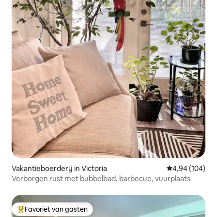
Vakantieboerderij in Victoria
Gemiddelde beo
4,94 (104)
Verborgen rust met bubbelbad, barbecue, vuurplaats
Favoriet van gasten
Topfavoriet van gasten