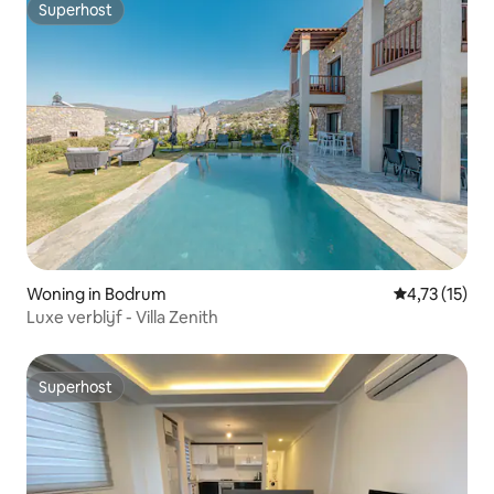
Superhost
Superhost
Woning in Bodrum
Gemiddelde b
4,73 (15)
Luxe verblijf - Villa Zenith
Superhost
Superhost