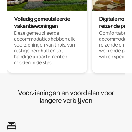
Volledig gemeubileerde
Digitale nom
vakantiewoningen
reizende prof
Deze gemeubileerde
Comfortabele
accommodaties hebben alle
accommodatie
voorzieningen van thuis, van
reizende en op
rustige berghutten tot
werkende profe
handige appartementen
wifi en special
midden in de stad.
Voorzieningen en voordelen voor
langere verblijven