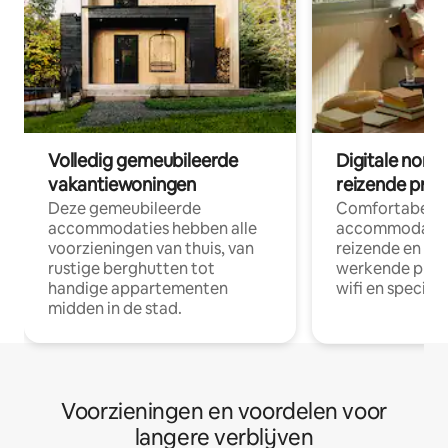
Volledig gemeubileerde
Digitale nom
vakantiewoningen
reizende prof
Deze gemeubileerde
Comfortabele
accommodaties hebben alle
accommodatie
voorzieningen van thuis, van
reizende en op
rustige berghutten tot
werkende profe
handige appartementen
wifi en special
midden in de stad.
Voorzieningen en voordelen voor
langere verblijven