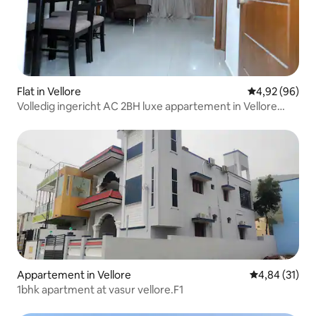
Flat in Vellore
Gemiddelde be
4,92 (96)
Volledig ingericht AC 2BH luxe appartement in Vellore
stad
Appartement in Vellore
Gemiddelde be
4,84 (31)
1bhk apartment at vasur vellore.F1