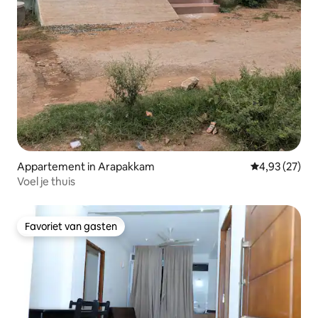
Appartement in Arapakkam
Gemiddelde be
4,93 (27)
Voel je thuis
Favoriet van gasten
Favoriet van gasten