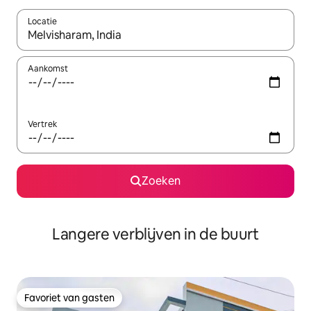
Locatie
Wanneer er resultaten beschikbaar zijn, maak je een keuze met 
Aankomst
Vertrek
Zoeken
Langere verblijven in de buurt
Favoriet van gasten
Favoriet van gasten