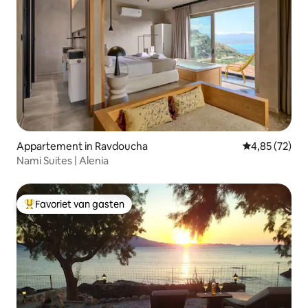
Appartement in Ravdoucha
Gemiddelde be
4,85 (72)
Nami Suites | Alenia
Favoriet van gasten
Topfavoriet van gasten