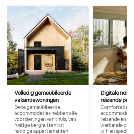
Volledig gemeubileerde
Digitale nom
vakantiewoningen
reizende prof
Deze gemeubileerde
Comfortabele
accommodaties hebben alle
accommodatie
voorzieningen van thuis, van
reizende en op
rustige berghutten tot
werkende profe
handige appartementen
wifi en special