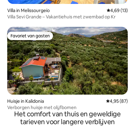
Villa in Melissourgeío
Gemiddelde be
4,69 (13)
Villa Sevi Grande – Vakantiehuis met zwembad op Kr
Favoriet van gasten
Favoriet van gasten
Huisje in Kalidonia
Gemiddelde be
4,95 (87)
Verborgen huisje met olijfbomen
Het comfort van thuis en geweldige
tarieven voor langere verblijven