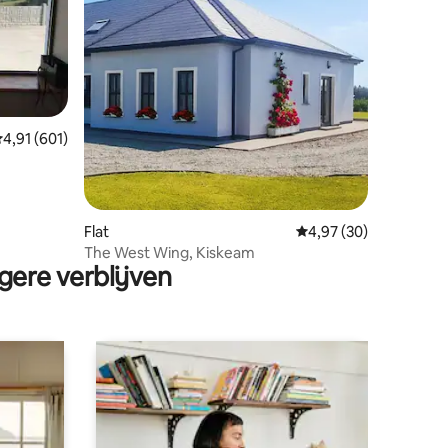
ecensies
emiddelde beoordeling van 4,91 op 5, 601 recensies
4,91 (601)
Flat
Gemiddelde beoordelin
4,97 (30)
The West Wing, Kiskeam
gere verblijven