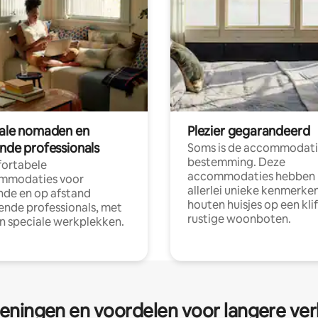
tale nomaden en
Plezier gegarandeerd
ende professionals
Soms is de accommodati
bestemming. Deze
ortabele
accommodaties hebben
mmodaties voor
allerlei unieke kenmerken
nde en op afstand
houten huisjes op een klif
nde professionals, met
rustige woonboten.
en speciale werkplekken.
eningen en voordelen voor langere ver