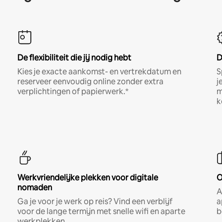
De flexibiliteit die jij nodig hebt
D
Kies je exacte aankomst- en vertrekdatum en
S
reserveer eenvoudig online zonder extra
j
verplichtingen of papierwerk.*
m
k
Werkvriendelijke plekken voor digitale
O
nomaden
A
Ga je voor je werk op reis? Vind een verblijf
a
voor de lange termijn met snelle wifi en aparte
b
werkplekken.