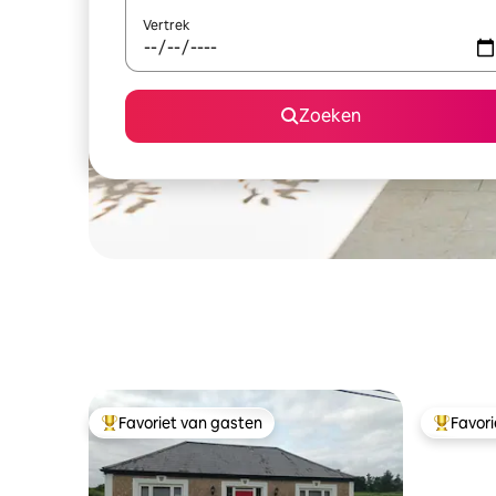
Vertrek
Zoeken
Favoriet van gasten
Favor
Topfavoriet van gasten
Topfavor