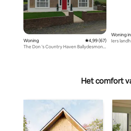
Woning in
Woning
Gemiddelde beoordelin
4,99 (67)
Iers landh
The Don 's Country Haven Ballydesmond
P51 A6K0
Het comfort va