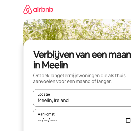
Ga
direct
naar
inhoud
Verblijven van een maa
in Meelin
Ontdek langetermijnwoningen die als thuis
aanvoelen voor een maand of langer.
Locatie
Wanneer er resultaten beschikbaar zijn, maak je 
Aankomst