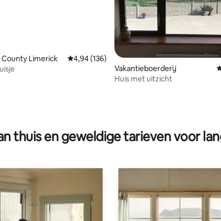
 County Limerick
Gemiddelde beoordeling van 4,94 op 5, 136 r
4,94 (136)
g van 4,99 op 5, 67 recensies
Vakantieboerderij
G
uisje
Huis met uitzicht
n thuis en geweldige tarieven voor lan