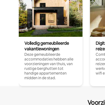
Volledig gemeubileerde
Digi
vakantiewoningen
reiz
Deze gemeubileerde
Comf
accommodaties hebben alle
acco
voorzieningen van thuis, van
reize
rustige berghutten tot
werke
handige appartementen
wifi 
midden in de stad.
Voorzi