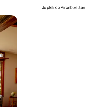
Je plek op Airbnb zetten
en of swipen.