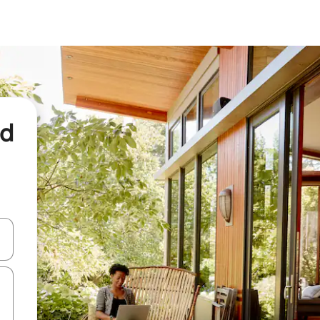
nd
een keuze met je de pijltjestoetsen omhoog en omlaag, óf door te tikk