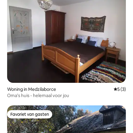
Woning in Medzilaborce
Gemiddeld
5 (3)
Oma's huis - helemaal voor jou
Favoriet van gasten
Favoriet van gasten