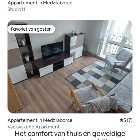
Appartement in Medzilaborce
Studio11
Favoriet van gasten
Favoriet van gasten
Appartement in Medzilaborce
Gemiddeld
5 (7)
Vaclavskeho Apartment
Het comfort van thuis en geweldige