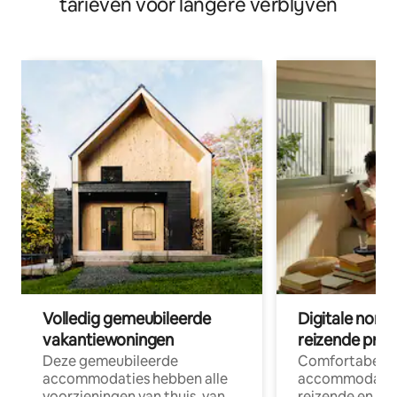
tarieven voor langere verblijven
Volledig gemeubileerde
Digitale nom
vakantiewoningen
reizende prof
Deze gemeubileerde
Comfortabele
accommodaties hebben alle
accommodatie
voorzieningen van thuis, van
reizende en op