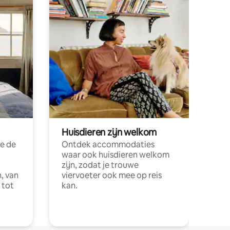
Huisdieren zijn welkom
e de
Ontdek accommodaties
waar ook huisdieren welkom
zijn, zodat je trouwe
, van
viervoeter ook mee op reis
 tot
kan.