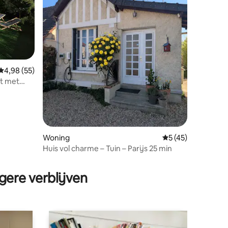
Gemiddelde beoordeling van 4,98 op 5, 55 recensies
4,98 (55)
nt met
Woning
Gemiddelde beoord
5 (45)
Huis vol charme – Tuin – Parijs 25 min
ecensies
gere verblijven