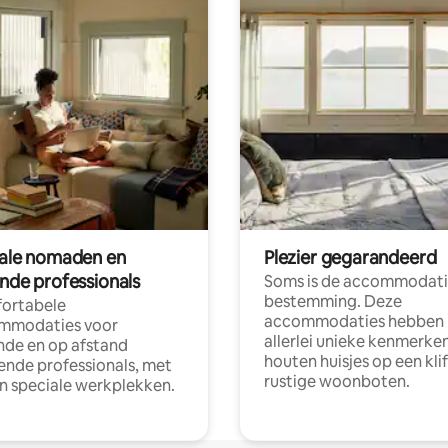
tale nomaden en
Plezier gegarandeerd
ende professionals
Soms is de accommodati
bestemming. Deze
ortabele
accommodaties hebben
mmodaties voor
allerlei unieke kenmerken
nde en op afstand
houten huisjes op een klif
nde professionals, met
rustige woonboten.
en speciale werkplekken.