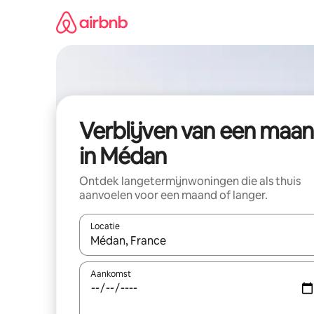
Ga
direct
naar
inhoud
Verblijven van een maa
in Médan
Ontdek langetermijnwoningen die als thuis
aanvoelen voor een maand of langer.
Locatie
Wanneer er resultaten beschikbaar zijn, maak je 
Aankomst