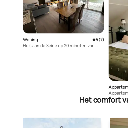
Woning
Gemiddelde beoord
5 (7)
Huis aan de Seine op 20 minuten van
Parijs
Apparte
Appartem
Het comfort va