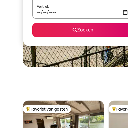
Vertrek
Zoeken
Favoriet van gasten
Favor
Topfavoriet van gasten
Topfavor