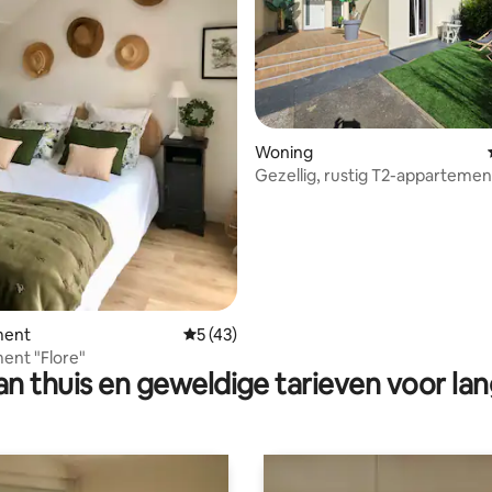
eling van 5 op 5, 7 recensies
Woning
Gezellig, rustig T2-apparteme
airconditioning en tuintje
ment
Gemiddelde beoordeling van 5 op 5, 43 r
5 (43)
ent "Flore"
n thuis en geweldige tarieven voor lan