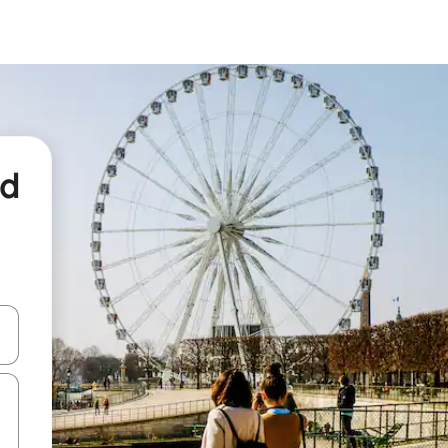
nd
een keuze met je de pijltjestoetsen omhoog en omlaag, óf door te tikk