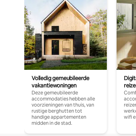
Volledig gemeubileerde
Digi
vakantiewoningen
reiz
Deze gemeubileerde
Comf
accommodaties hebben alle
acco
voorzieningen van thuis, van
reize
rustige berghutten tot
werke
handige appartementen
wifi 
midden in de stad.