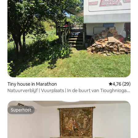
Tiny house in Marathon
Gemiddelde be
4,76 (29)
Natuurverblijf | Vuurplaats | In de buurt van Tioughnioga |
Huisdieren
Superhost
Superhost