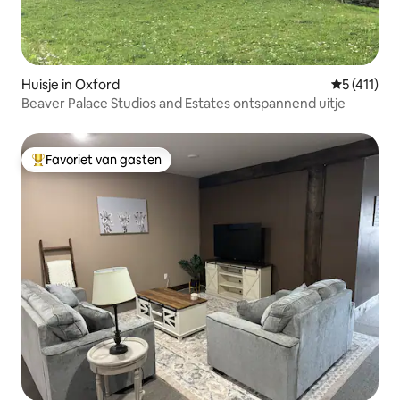
Huisje in Oxford
Gemiddelde
5 (411)
Beaver Palace Studios and Estates ontspannend uitje
Favoriet van gasten
Topfavoriet van gasten