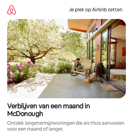
Ga
direct
Je plek op Airbnb zetten
naar
inhoud
Verblijven van een maand in
McDonough
Ontdek langetermijnwoningen die als thuis aanvoelen
voor een maand of langer.