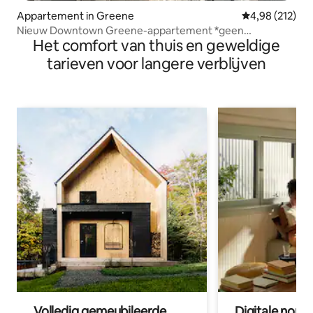
Appartement in Greene
Gemiddelde beo
4,98 (212)
Nieuw Downtown Greene-appartement *geen
Het comfort van thuis en geweldige
schoonmaakkosten!*
tarieven voor langere verblijven
Volledig gemeubileerde
Digitale nom