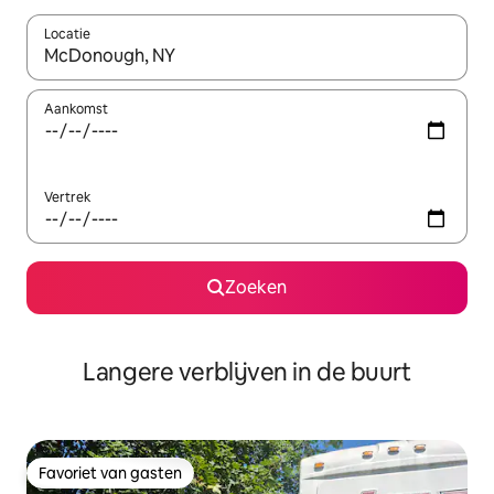
Locatie
Wanneer er resultaten beschikbaar zijn, maak je een keuze met 
Aankomst
Vertrek
Zoeken
Langere verblijven in de buurt
Favoriet van gasten
Favoriet van gasten