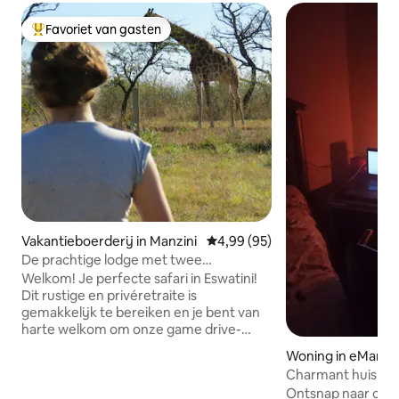
Favoriet van gasten
Topfavoriet van gasten
Vakantieboerderij in Manzini
Gemiddelde beoordeling van 4,
4,99 (95)
De prachtige lodge met twee
slaapkamers van Dombeya Game
Welkom! Je perfecte safari in Eswatini!
Reserve
Dit rustige en privéretraite is
gemakkelijk te bereiken en je bent van
harte welkom om onze game drive-
wegen en het prachtige netwerk van
Woning in eMang
wandelpaden in je eigen tempo te
Charmant huis me
verkennen. Kuddes wilde dieren
Ontsnap naar comf
bezoeken vaak de Lodge (die van jou