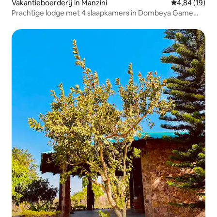
Vakantieboerderij in Manzini
Gemiddelde be
4,84 (19)
Prachtige lodge met 4 slaapkamers in Dombeya Game
Reserve