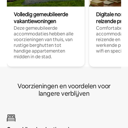
Volledig gemeubileerde
Digitale nom
vakantiewoningen
reizende prof
Deze gemeubileerde
Comfortabele
accommodaties hebben alle
accommodatie
voorzieningen van thuis, van
reizende en op
rustige berghutten tot
werkende profe
handige appartementen
wifi en special
midden in de stad.
Voorzieningen en voordelen voor
langere verblijven