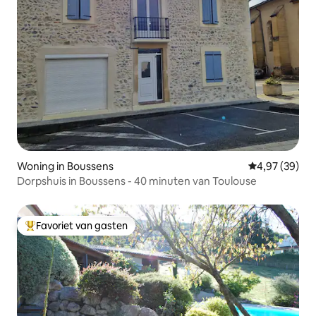
Woning in Boussens
Gemiddelde be
4,97 (39)
Dorpshuis in Boussens - 40 minuten van Toulouse
Favoriet van gasten
Topfavoriet van gasten