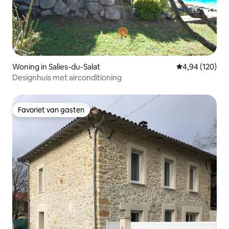
Woning in Salies-du-Salat
Gemiddelde beo
4,94 (120)
Designhuis met airconditioning
Favoriet van gasten
Favoriet van gasten