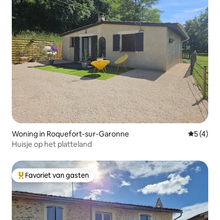
Woning in Roquefort-sur-Garonne
Gemiddeld
5 (4)
Huisje op het platteland
Favoriet van gasten
Topfavoriet van gasten