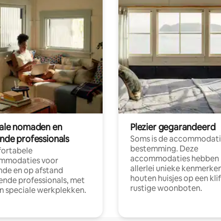
tale nomaden en
Plezier gegarandeerd
ende professionals
Soms is de accommodati
bestemming. Deze
ortabele
accommodaties hebben
mmodaties voor
allerlei unieke kenmerken
nde en op afstand
houten huisjes op een klif
nde professionals, met
rustige woonboten.
en speciale werkplekken.