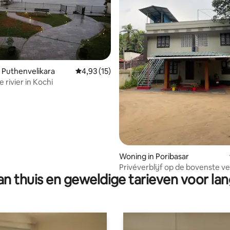
g van 4,79 op 5, 38 recensies
 Puthenvelikara
Gemiddelde beoordeling van 4,93 op 5, 15 r
4,93 (15)
Villa aan de rivier in Kochi
Woning in Poribasar
Privéverblijf op de bovenste v
n thuis en geweldige tarieven voor lan
met uitzicht op de tuin