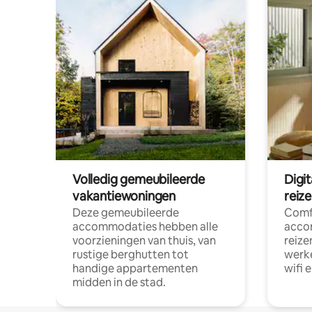
Volledig gemeubileerde
Digi
vakantiewoningen
reiz
Deze gemeubileerde
Comf
accommodaties hebben alle
acco
voorzieningen van thuis, van
reize
rustige berghutten tot
werke
handige appartementen
wifi 
midden in de stad.