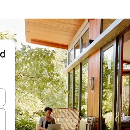
nd
een keuze met je de pijltjestoetsen omhoog en omlaag, óf door te tikk