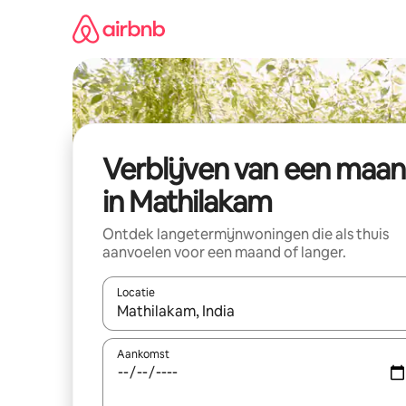
Ga
direct
naar
inhoud
Verblijven van een maa
in Mathilakam
Ontdek langetermijnwoningen die als thuis
aanvoelen voor een maand of langer.
Locatie
Wanneer er resultaten beschikbaar zijn, maak je 
Aankomst