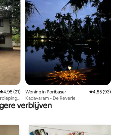
ecensies
Gemiddelde beoordeling van 4,95 op 5, 21 recensies
4,95 (21)
Woning in Poribasar
Gemiddelde beoordelin
4,85 (93)
erdieping
Kadavaram - De Reverie
gere verblijven