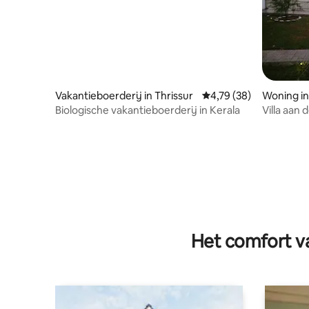
Vakantieboerderij in Thrissur
Gemiddelde beoordelin
4,79 (38)
Woning in
Biologische vakantieboerderij in Kerala
Het comfort va