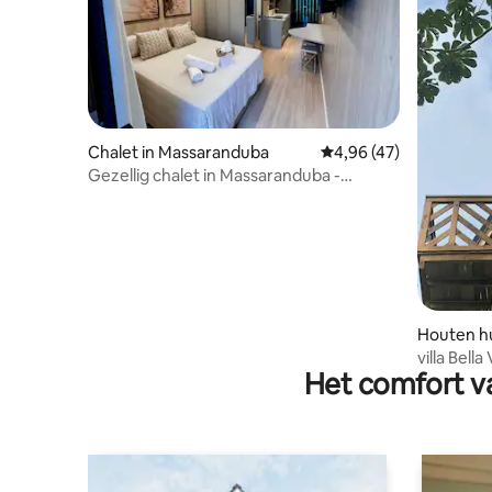
Chalet in Massaranduba
Gemiddelde beoordelin
4,96 (47)
Gezellig chalet in Massaranduba -
Cabernet
Houten hu
ba
villa Bella
Het comfort va