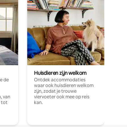
Huisdieren zijn welkom
e de
Ontdek accommodaties
waar ook huisdieren welkom
zijn, zodat je trouwe
, van
viervoeter ook mee op reis
 tot
kan.