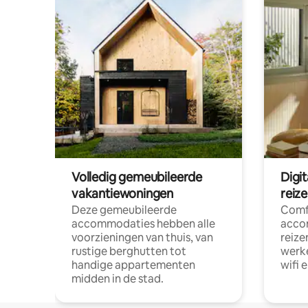
Volledig gemeubileerde
Digi
vakantiewoningen
reiz
Deze gemeubileerde
Comf
accommodaties hebben alle
acco
voorzieningen van thuis, van
reize
rustige berghutten tot
werke
handige appartementen
wifi 
midden in de stad.