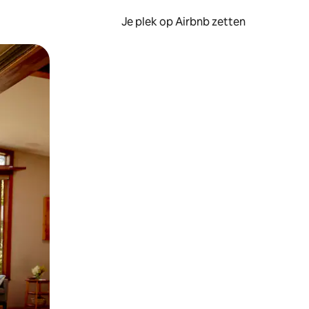
Je plek op Airbnb zetten
en of swipen.