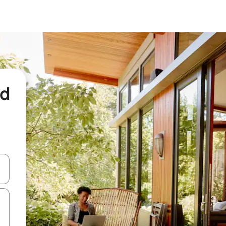
nd
een keuze met je de pijltjestoetsen omhoog en omlaag, óf door te tikk