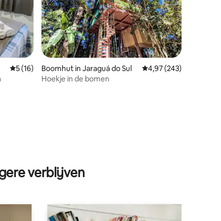
Gemiddelde beoordeling van 5 op 5, 16 recensies
5 (16)
Boomhut in Jaraguá do Sul
Gemiddelde beoordeling
4,97 (243)
a
Hoekje in de bomen
ecensies
gere verblijven