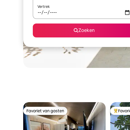
Vertrek
Zoeken
Favoriet van gasten
Favor
Favoriet van gasten
Topfavor