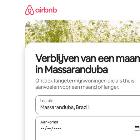
Ga
direct
naar
inhoud
Verblijven van een maa
in Massaranduba
Ontdek langetermijnwoningen die als thuis
aanvoelen voor een maand of langer.
Locatie
Wanneer er resultaten beschikbaar zijn, maak je 
Aankomst