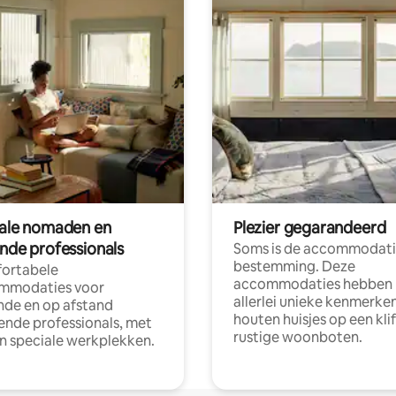
tale nomaden en
Plezier gegarandeerd
ende professionals
Soms is de accommodati
bestemming. Deze
ortabele
accommodaties hebben
mmodaties voor
allerlei unieke kenmerken
nde en op afstand
houten huisjes op een klif
nde professionals, met
rustige woonboten.
en speciale werkplekken.