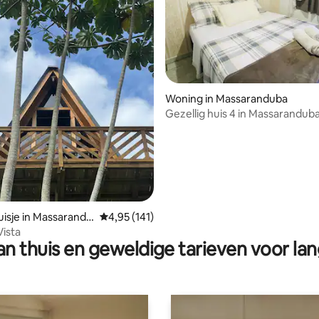
g van 4,96 op 5, 47 recensies
Woning in Massaranduba
Gezellig huis 4 in Massarandub
isje in Massarandu
Gemiddelde beoordeling van 4,95 op 5, 141 r
4,95 (141)
 Vista
n thuis en geweldige tarieven voor lan