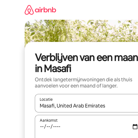
Ga
direct
naar
inhoud
Verblijven van een maa
in Masafi
Ontdek langetermijnwoningen die als thuis
aanvoelen voor een maand of langer.
Locatie
Wanneer er resultaten beschikbaar zijn, maak je 
Aankomst