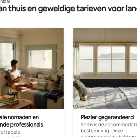
hizal 1
n thuis en geweldige tarieven voor lan
tale nomaden en
Plezier gegarandeerd
ende professionals
Soms is de accommodati
bestemming. Deze
ortabele
accommodaties hebben