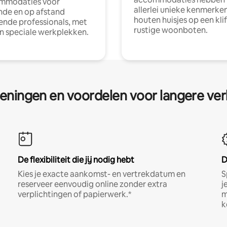
mmodaties voor
allerlei unieke kenmerken
nde en op afstand
houten huisjes op een klif
nde professionals, met
rustige woonboten.
en speciale werkplekken.
eningen en voordelen voor langere ver
De flexibiliteit die jij nodig hebt
D
Kies je exacte aankomst- en vertrekdatum en
S
reserveer eenvoudig online zonder extra
j
verplichtingen of papierwerk.*
m
k