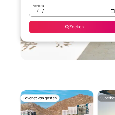
Vertrek
Zoeken
Favoriet van gasten
Superho
Favoriet van gasten
Superho