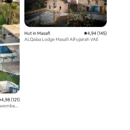
Hut in Masafi
Gemiddelde beoordeling
4,94 (145)
ALQalaa Lodge Masafi AlFujairah VAE
emiddelde beoordeling van 4,98 op 5, 121 recensies
4,98 (121)
ézwembad |
ecensies