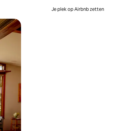
Je plek op Airbnb zetten
en of swipen.