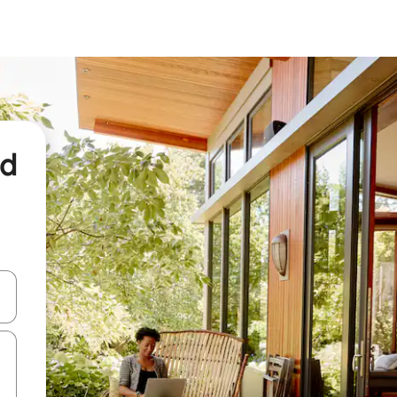
nd
een keuze met je de pijltjestoetsen omhoog en omlaag, óf door te tikk