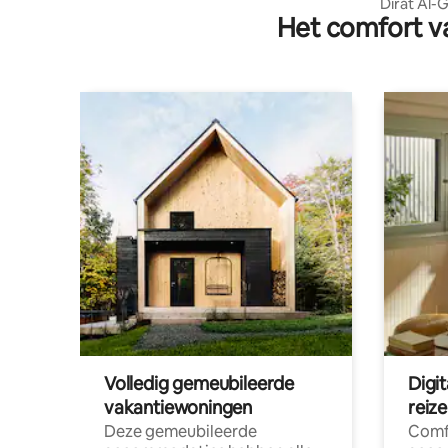
Dirat Al-G
Het comfort va
Volledig gemeubileerde
Digi
vakantiewoningen
reiz
Deze gemeubileerde
Comf