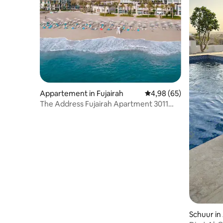
Appartement in Fujairah
Gemiddelde beoordelin
4,98 (65)
The Address Fujairah Apartment 3011
Begane grond
Schuur in