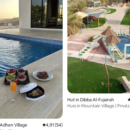
g van 4,98 op 5, 65 recensies
Hut in Dibba Al-Fujairah
G
Huis in Mountain Village | Priv
Mountain V
 Adhen Village
Gemiddelde beoordeling van 4,91 op 5, 54 r
4,91 (54)