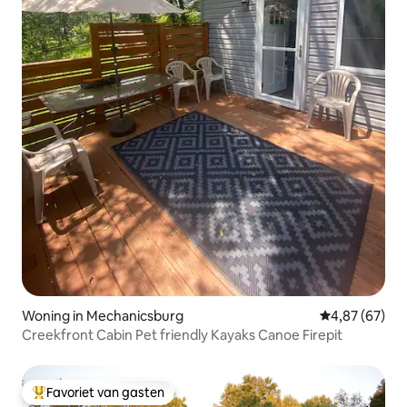
Woning in Mechanicsburg
Gemiddelde be
4,87 (67)
Creekfront Cabin Pet friendly Kayaks Canoe Firepit
Favoriet van gasten
Topfavoriet van gasten