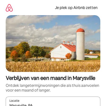
Ga
direct
Je plek op Airbnb zetten
naar
inhoud
Verblijven van een maand in Marysville
Ontdek langetermijnwoningen die als thuis aanvoelen
voor een maand of langer.
Locatie
Wanneer er resultaten beschikbaar zijn, maak je een keuze met 