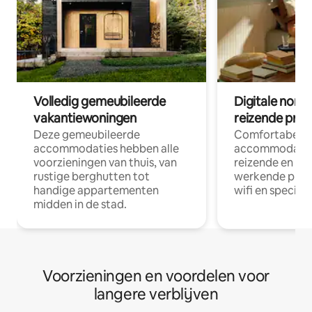
Volledig gemeubileerde
Digitale nom
vakantiewoningen
reizende prof
Deze gemeubileerde
Comfortabele
accommodaties hebben alle
accommodatie
voorzieningen van thuis, van
reizende en op
rustige berghutten tot
werkende profe
handige appartementen
wifi en special
midden in de stad.
Voorzieningen en voordelen voor
langere verblijven