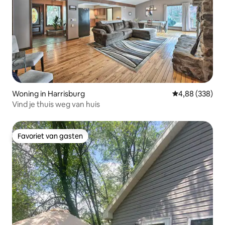
Woning in Harrisburg
Gemiddelde beo
4,88 (338)
Vind je thuis weg van huis
Favoriet van gasten
Favoriet van gasten