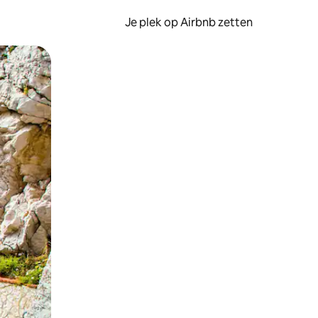
Je plek op Airbnb zetten
en of swipen.