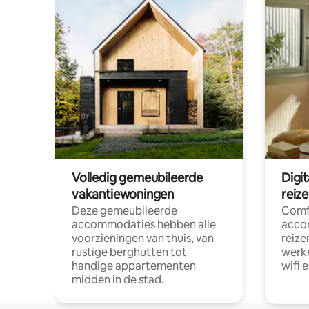
Volledig gemeubileerde
Digi
vakantiewoningen
reiz
Deze gemeubileerde
Comf
accommodaties hebben alle
acco
voorzieningen van thuis, van
reize
rustige berghutten tot
werke
handige appartementen
wifi 
midden in de stad.