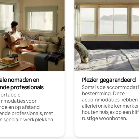
tale nomaden en
Plezier gegarandeerd
ende professionals
Soms is de accommodati
bestemming. Deze
ortabele
accommodaties hebben
mmodaties voor
allerlei unieke kenmerken
nde en op afstand
houten huisjes op een klif
nde professionals, met
rustige woonboten.
en speciale werkplekken.