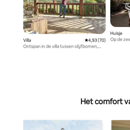
Huisje
Op de zee
Villa
Gemiddelde beoordelin
4,93 (70)
Ontspan in de villa tussen olijfbomen,
zee en privé jacuzzi
Het comfort va