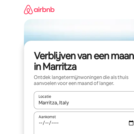
Ga
direct
naar
inhoud
Verblijven van een maa
in Marritza
Ontdek langetermijnwoningen die als thuis
aanvoelen voor een maand of langer.
Locatie
Wanneer er resultaten beschikbaar zijn, maak je 
Aankomst