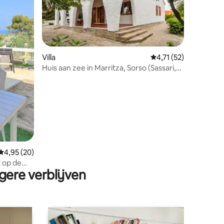
ecensies
Villa
Gemiddelde beoordeli
4,71 (52)
Huis aan zee in Marritza, Sorso (Sassari,
IT)
Gemiddelde beoordeling van 4,95 op 5, 20 recensies
4,95 (20)
t op de
gere verblijven
ë