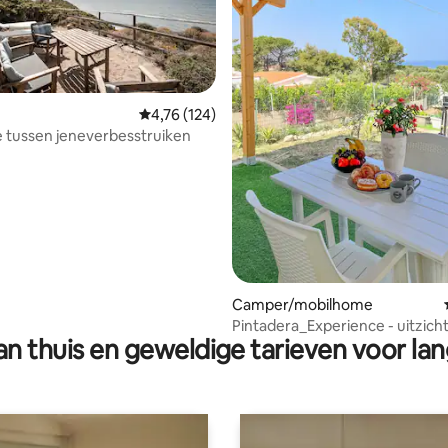
Gemiddelde beoordeling van 4,76 op 5, 124 r
4,76 (124)
 tussen jeneverbesstruiken
g van 4,93 op 5, 70 recensies
Camper/mobilhome
Pintadera_Experience - uitzich
n thuis en geweldige tarieven voor lan
zee in het noorden van Sardini