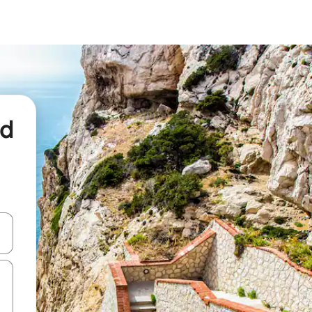
nd
een keuze met je de pijltjestoetsen omhoog en omlaag, óf door te tikk