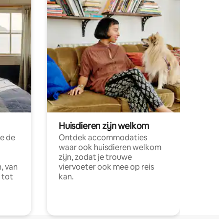
Huisdieren zijn welkom
e de
Ontdek accommodaties
waar ook huisdieren welkom
zijn, zodat je trouwe
, van
viervoeter ook mee op reis
 tot
kan.