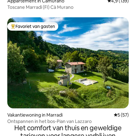
Appartement in Camurano
Gemiddelde be
4,9 (139)
Toscane Marradi (FI) Cà Murano
Favoriet van gasten
Topfavoriet van gasten
Vakantiewoning in Marradi
Gemiddelde
5 (57)
Ontspannen in het bos-Pian van Lazzaro
Het comfort van thuis en geweldige
tarieven voor langere verblijven