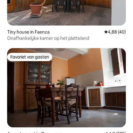
Tiny house in Faenza
Gemiddelde be
4,88 (40)
Onafhankelijke kamer op het platteland
Favoriet van gasten
Favoriet van gasten