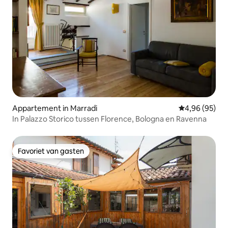
Appartement in Marradi
Gemiddelde be
4,96 (95)
In Palazzo Storico tussen Florence, Bologna en Ravenna
Favoriet van gasten
Favoriet van gasten