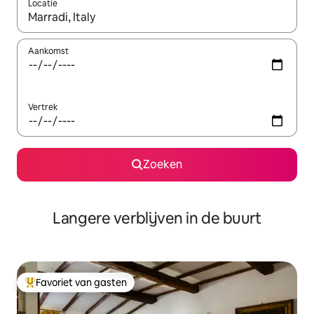
Locatie
Wanneer er resultaten beschikbaar zijn, maak je een keuze met 
Aankomst
Vertrek
Zoeken
Langere verblijven in de buurt
Favoriet van gasten
Topfavoriet van gasten