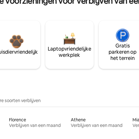
re voorzieningen voor verblijven van e
Gratis
Laptopvriendelijke
isdiervriendelijk
parkeren op
werkplek
het terrein
e soorten verblijven
Florence
Athene
Mi
Verblijven van een maand
Verblijven van een maand
Ver