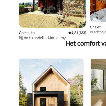
Chalet
Prachtig 
Gastsuite
Gemiddelde beoordeling
4,81 (133)
Bij de Hirondelles Marcouray
Het comfort va