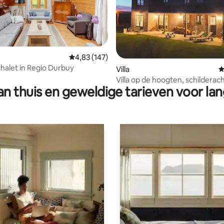
Gemiddelde beoordeling van 4,83 op 5, 147 r
4,83 (147)
chalet in Regio Durbuy
 van 4,81 op 5, 133 recensies
Villa
G
Villa op de hoogten, schilderach
n thuis en geweldige tarieven voor lan
uitzicht en open vuur