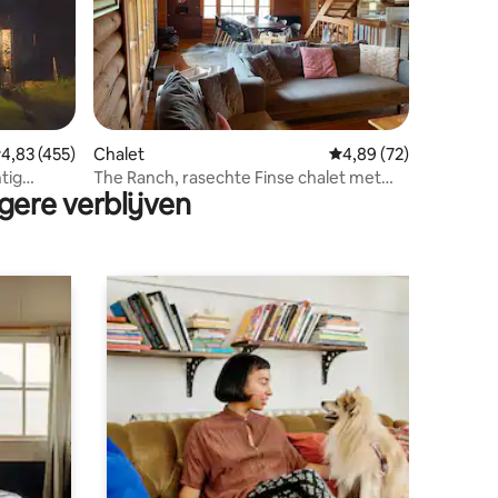
ecensies
emiddelde beoordeling van 4,83 op 5, 455 recensies
4,83 (455)
Chalet
Gemiddelde beoordelin
4,89 (72)
tig
The Ranch, rasechte Finse chalet met
gere verblijven
mooi uitzicht