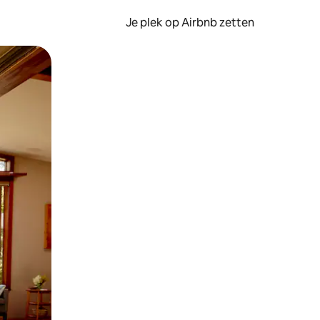
Je plek op Airbnb zetten
en of swipen.