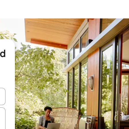
nd
een keuze met je de pijltjestoetsen omhoog en omlaag, óf door te tikk