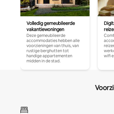
Volledig gemeubileerde
Digi
vakantiewoningen
reiz
Deze gemeubileerde
Comf
accommodaties hebben alle
acco
voorzieningen van thuis, van
reize
rustige berghutten tot
werke
handige appartementen
wifi 
midden in de stad.
Voorzi