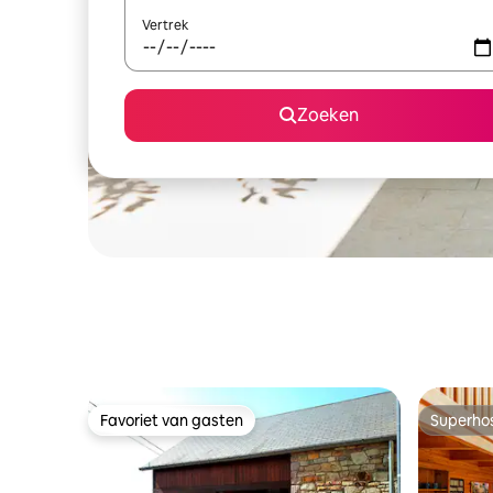
Vertrek
Zoeken
Favoriet van gasten
Superho
Favoriet van gasten
Superho