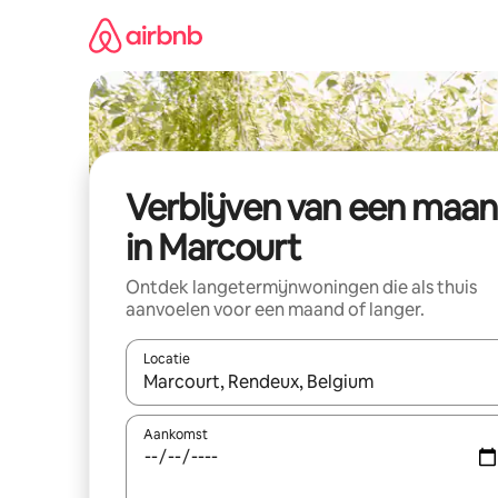
Ga
direct
naar
inhoud
Verblijven van een maa
in Marcourt
Ontdek langetermijnwoningen die als thuis
aanvoelen voor een maand of langer.
Locatie
Wanneer er resultaten beschikbaar zijn, maak je 
Aankomst