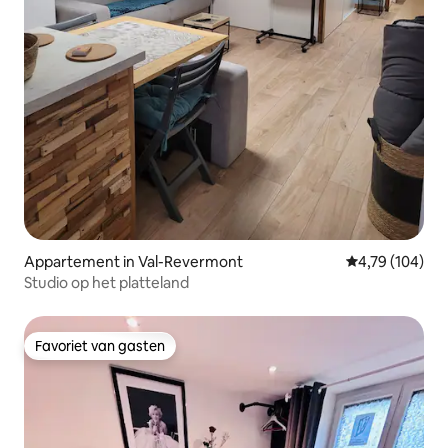
Appartement in Val-Revermont
Gemiddelde beo
4,79 (104)
Studio op het platteland
Favoriet van gasten
Favoriet van gasten