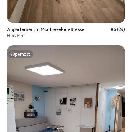
Appartement in Montrevel-en-Bresse
Gemiddelde
5 (29)
Huis Ben
Superhost
Superhost