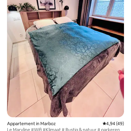
Appartement in Marboz
Gemiddelde be
4,94 (49)
Le Maryline #Wifi #Klimaat # Rustig & natuur # parkeren