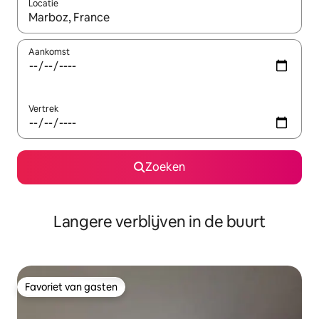
Locatie
Wanneer er resultaten beschikbaar zijn, maak je een keuze met 
Aankomst
Vertrek
Zoeken
Langere verblijven in de buurt
Favoriet van gasten
Favoriet van gasten