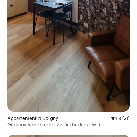
Appartement in Coligny
Gemiddelde 
4,9 (21)
Gerenoveerde studio • Zelf inchecken • Wifi