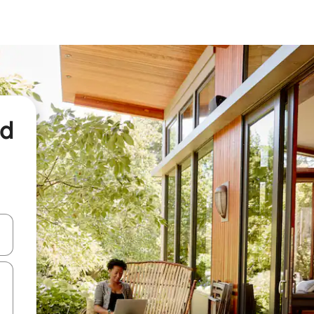
nd
een keuze met je de pijltjestoetsen omhoog en omlaag, óf door te tikk