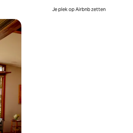
Je plek op Airbnb zetten
en of swipen.