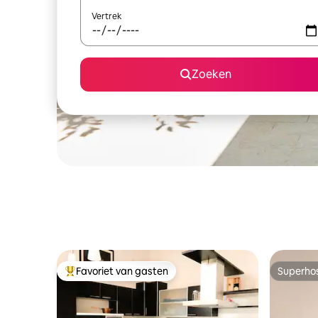
Vertrek
Zoeken
Favoriet van gasten
Superho
Topfavoriet van gasten
Superho