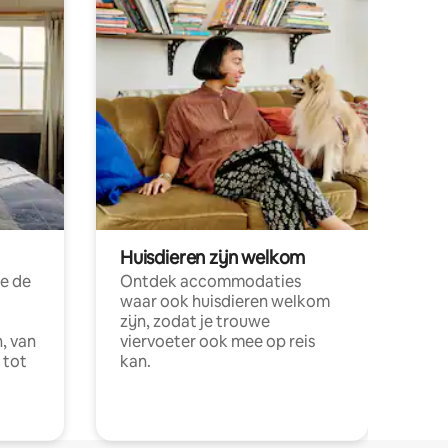
Huisdieren zijn welkom
e de
Ontdek accommodaties
waar ook huisdieren welkom
zijn, zodat je trouwe
, van
viervoeter ook mee op reis
 tot
kan.