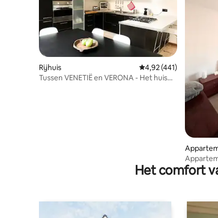
Rijhuis
Gemiddelde beoordeling
4,92 (441)
Tussen VENETIË en VERONA - Het huis
van Francesca
Apparte
Appartem
Het comfort va