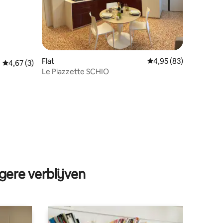
Flat
Gemiddelde beoordelin
4,95 (83)
Gemiddelde beoordeling van 4,67 op 5, 3 recensies
4,67 (3)
Le Piazzette SCHIO
ecensies
gere verblijven