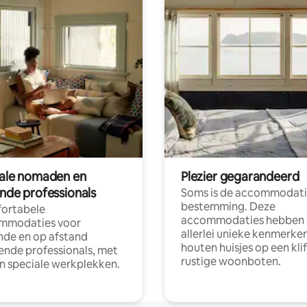
tale nomaden en
Plezier gegarandeerd
ende professionals
Soms is de accommodati
bestemming. Deze
ortabele
accommodaties hebben
mmodaties voor
allerlei unieke kenmerken
nde en op afstand
houten huisjes op een klif
nde professionals, met
rustige woonboten.
en speciale werkplekken.