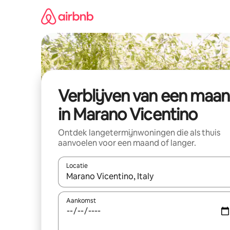
Ga
direct
naar
inhoud
Verblijven van een maa
in Marano Vicentino
Ontdek langetermijnwoningen die als thuis
aanvoelen voor een maand of langer.
Locatie
Wanneer er resultaten beschikbaar zijn, maak je 
Aankomst