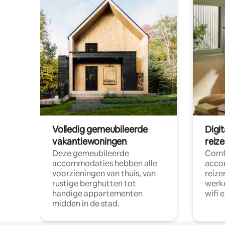
Volledig gemeubileerde
Digi
vakantiewoningen
reiz
Deze gemeubileerde
Comf
accommodaties hebben alle
acco
voorzieningen van thuis, van
reize
rustige berghutten tot
werke
handige appartementen
wifi 
midden in de stad.