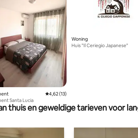
Woning
 van 4,92 op 5, 441 recensies
Huis "Il Ceriegio Japanese"
ment
Gemiddelde beoordeling van 4,62 op 5, 13 r
4,62 (13)
ent Santa Lucia
n thuis en geweldige tarieven voor lan