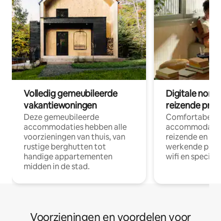
Volledig gemeubileerde
Digitale nom
vakantiewoningen
reizende prof
Deze gemeubileerde
Comfortabele
accommodaties hebben alle
accommodatie
voorzieningen van thuis, van
reizende en op
rustige berghutten tot
werkende profe
handige appartementen
wifi en special
midden in de stad.
Voorzieningen en voordelen voor