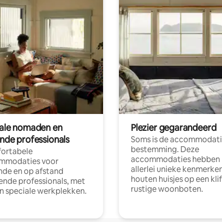
tale nomaden en
Plezier gegarandeerd
ende professionals
Soms is de accommodati
bestemming. Deze
ortabele
accommodaties hebben
mmodaties voor
allerlei unieke kenmerken
nde en op afstand
houten huisjes op een klif
nde professionals, met
rustige woonboten.
en speciale werkplekken.