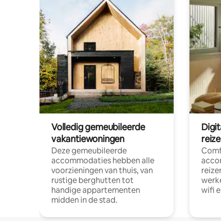
Volledig gemeubileerde
Digi
vakantiewoningen
reiz
Deze gemeubileerde
Comf
accommodaties hebben alle
acco
voorzieningen van thuis, van
reize
rustige berghutten tot
werke
handige appartementen
wifi 
midden in de stad.