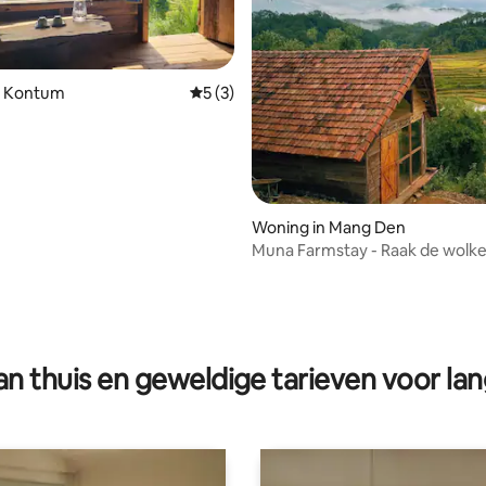
n Kontum
Gemiddelde beoordeling van 5 op 5, 3 r
5 (3)
Woning in Mang Den
Muna Farmstay - Raak de wolke
terrassenvelden aan
eling van 5 op 5, 5 recensies
n thuis en geweldige tarieven voor lan