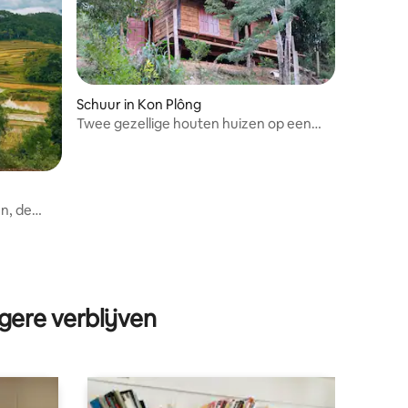
ecensies
Schuur in Kon Plông
Twee gezellige houten huizen op een
heuvel
n, de
gere verblijven