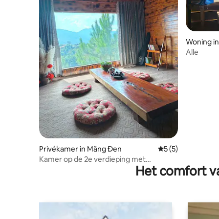
Woning i
Alle
Privékamer in Măng Đen
Gemiddelde beoord
5 (5)
Kamer op de 2e verdieping met
Het comfort va
HOEKUITZICHT om de zonsondergang
te bekijken en wolken te spotten