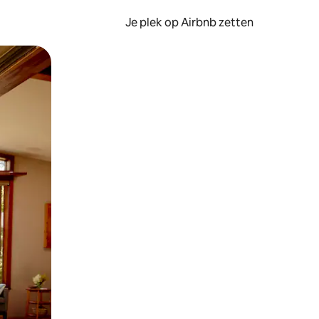
Je plek op Airbnb zetten
en of swipen.