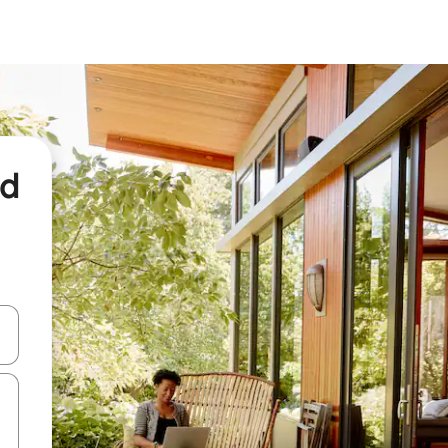
nd
een keuze met je de pijltjestoetsen omhoog en omlaag, óf door te tikk