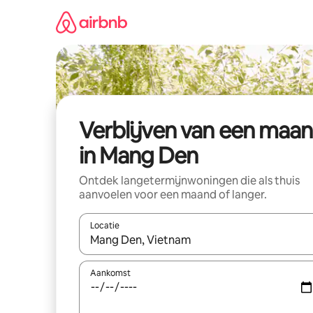
Ga
direct
naar
inhoud
Verblijven van een maa
in Mang Den
Ontdek langetermijnwoningen die als thuis
aanvoelen voor een maand of langer.
Locatie
Wanneer er resultaten beschikbaar zijn, maak je 
Aankomst