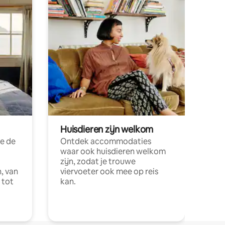
Huisdieren zijn welkom
e de
Ontdek accommodaties
waar ook huisdieren welkom
zijn, zodat je trouwe
, van
viervoeter ook mee op reis
 tot
kan.