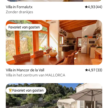
Villa in Fornalutx
Gemiddelde be
4,93 (44)
Zonder drankjes
Favoriet van gasten
Favoriet van gasten
Villa in Mancor de la Vall
Gemiddelde be
4,97 (33)
Villa in het centrum van MALLORCA
Favoriet van gasten
Topfavoriet van gasten