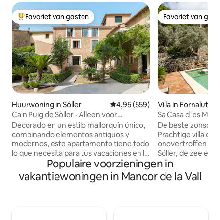
Favoriet van gasten
Favoriet van gas
Topfavoriet van gasten
Favoriet van gas
Huurwoning in Sóller
Gemiddelde beoordeling van 4,9
4,95 (559)
Villa in Fornalutx
Ca'n Puig de Sòller · Alleen voor
Sa Casa d 'es Mirado
volwassenen (+12), Geweldig...
Stunn
Decorado en un estilo mallorquín único,
De beste zonsond
combinando elementos antiguos y
Prachtige villa ge
modernos, este apartamento tiene todo
onovertroffen uit
lo que necesita para tus vacaciones en la
Sóller, de zee en d
Populaire voorzieningen in
isla. El apartamento está ubicado en la
geïsoleerd (zonde
primera planta y el dormitorio tiene
slechts 5 minuten 
vakantiewoningen in Mancor de la Vall
acceso directo a una pequeña terraza
Sóller.<br><br>Het
cubierta sobre el jardín, que es de
slaapkamers, 2 b
acceso compartido con el resto de
eiland en een gla
huéspedes. La sala de estar cuenta con
woonkamer, allema
un cómodo sofá, comedor y una
Op de begane gro