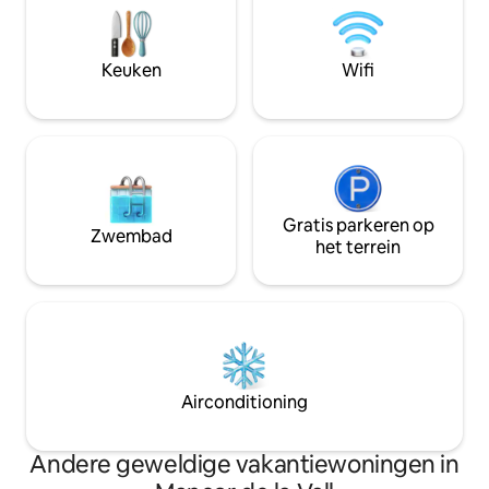
pequeña cocina. Es el lugar ideal para
zwembad met bar
una estancia con amigos o en familia.
<br>Ontspan met f
Podrás disfrutar de las vistas a nuestro
geniet van het bes
Keuken
Wifi
jardín o a las montañas, mientras lees un
zonsondergangen 
libro o simplemente te relajas. La unidad
interior es de acceso exclusivo para ti,
mientras que el patio y jardín son de uso
compartido con huéspedes de los otros
apartamentos de Ca'n Puig de Sòller.
Puede comunicarse con nosotros a
través de Airbnb en todo momento.
Gratis parkeren op
Zwembad
Este alojamiento es solo para adultos. No
het terrein
está permitido almacenar bicicletas en el
interior del apartamento ni en las zonas
comunes del edificio. La limpieza de la
cocina y de los utensilios utilizados
durante la estancia es responsabilidad
del huésped.
Airconditioning
Andere geweldige vakantiewoningen in