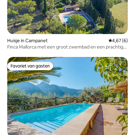
Huisje in Campanet
Gemiddelde b
4,67 (6)
Finca Mallorca met een groot zwembad en een prachtig
uitzicht
Favoriet van gasten
Favoriet van gasten