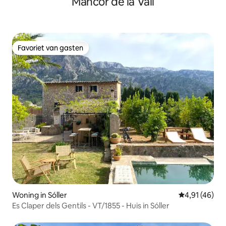
Mancor de la Vall
Favoriet van gasten
Favoriet van gasten
Woning in Sóller
Gemiddelde be
4,91 (46)
Es Claper dels Gentils - VT/1855 - Huis in Sóller