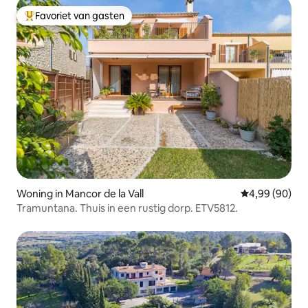
Favoriet van gasten
Topfavoriet van gasten
Woning in Mancor de la Vall
Gemiddelde be
4,99 (90)
Tramuntana. Thuis in een rustig dorp. ETV5812.