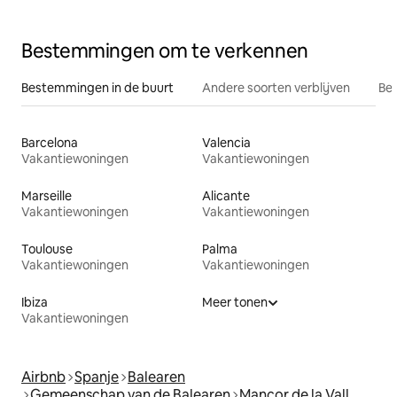
Bestemmingen om te verkennen
Bestemmingen in de buurt
Andere soorten verblijven
Bes
Barcelona
Valencia
Vakantiewoningen
Vakantiewoningen
Marseille
Alicante
Vakantiewoningen
Vakantiewoningen
Toulouse
Palma
Vakantiewoningen
Vakantiewoningen
Ibiza
Meer tonen
Vakantiewoningen
Airbnb
Spanje
Balearen
Gemeenschap van de Balearen
Mancor de la Vall