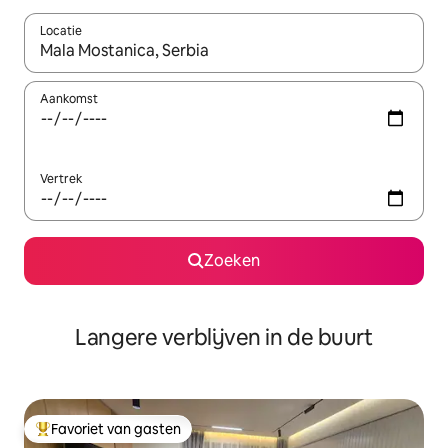
Locatie
Wanneer er resultaten beschikbaar zijn, maak je een keuze met 
Aankomst
Vertrek
Zoeken
Langere verblijven in de buurt
Favoriet van gasten
Topfavoriet van gasten