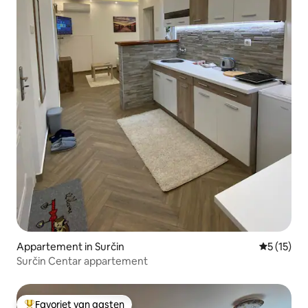
Appartement in Surčin
Gemiddeld
5 (15)
Surčin Centar appartement
Favoriet van gasten