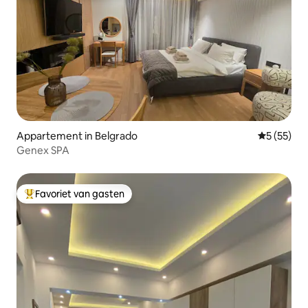
Appartement in Belgrado
Gemiddelde
5 (55)
Genex SPA
Favoriet van gasten
Topfavoriet van gasten