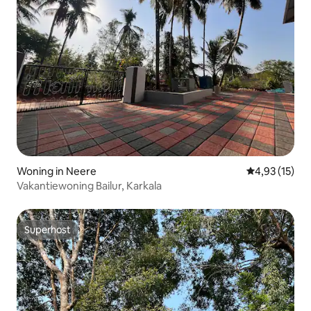
Woning in Neere
Gemiddelde be
4,93 (15)
Vakantiewoning Bailur, Karkala
Superhost
Superhost