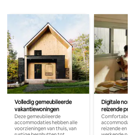
Volledig gemeubileerde
Digitale nom
vakantiewoningen
reizende prof
Deze gemeubileerde
Comfortabele
accommodaties hebben alle
accommodatie
voorzieningen van thuis, van
reizende en op
rustige berghutten tot
werkende profe