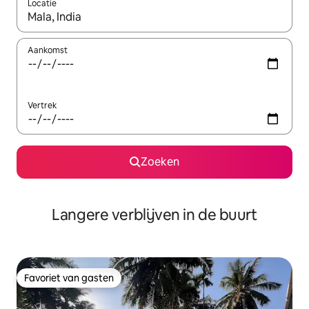
Locatie
Wanneer er resultaten beschikbaar zijn, maak je een keuze met 
Aankomst
Vertrek
Zoeken
Langere verblijven in de buurt
Favoriet van gasten
Favoriet van gasten