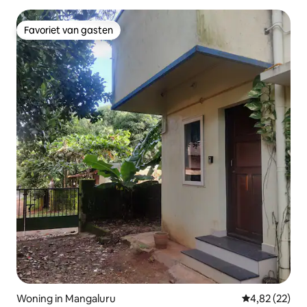
Favoriet van gasten
Favoriet van gasten
Woning in Mangaluru
Gemiddelde be
4,82 (22)