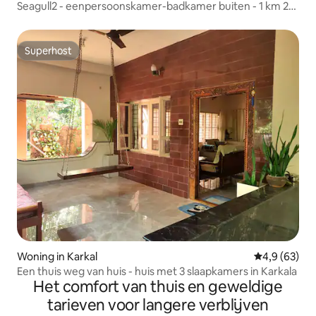
Seagull2 - eenpersoonskamer-badkamer buiten - 1 km 2
zee
Superhost
Superhost
Woning in Karkal
Gemiddelde b
4,9 (63)
Een thuis weg van huis - huis met 3 slaapkamers in Karkala
Het comfort van thuis en geweldige
tarieven voor langere verblijven