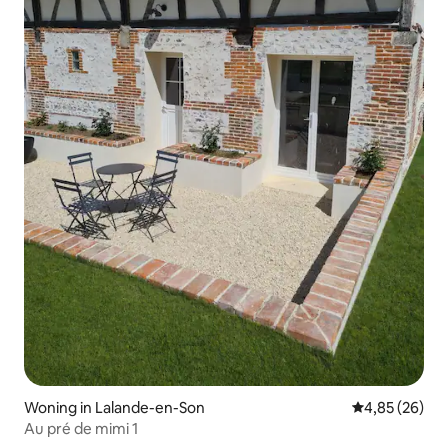
Woning in Lalande-en-Son
Gemiddelde be
4,85 (26)
Au pré de mimi 1