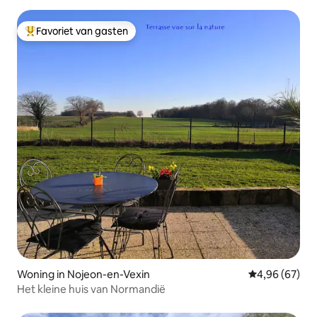
Favoriet van gasten
Topfavoriet van gasten
Woning in Nojeon-en-Vexin
Gemiddelde be
4,96 (67)
Het kleine huis van Normandië