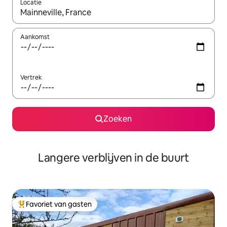
Locatie
Wanneer er resultaten beschikbaar zijn, maak je een keuze met 
Aankomst
Vertrek
Zoeken
Langere verblijven in de buurt
Favoriet van gasten
Topfavoriet van gasten