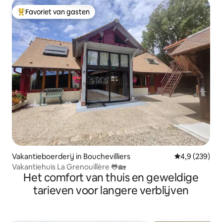
Favoriet van gasten
Topfavoriet van gasten
Vakantieboerderij in Bouchevilliers
Gemiddelde be
4,9 (239)
Vakantiehuis La Grenouillère 🐸🏡
Het comfort van thuis en geweldige
tarieven voor langere verblijven