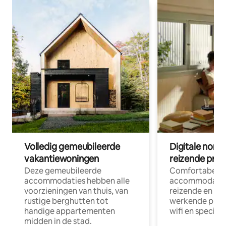
Volledig gemeubileerde
Digitale nom
vakantiewoningen
reizende prof
Deze gemeubileerde
Comfortabele
accommodaties hebben alle
accommodatie
voorzieningen van thuis, van
reizende en op
rustige berghutten tot
werkende profe
handige appartementen
wifi en special
midden in de stad.