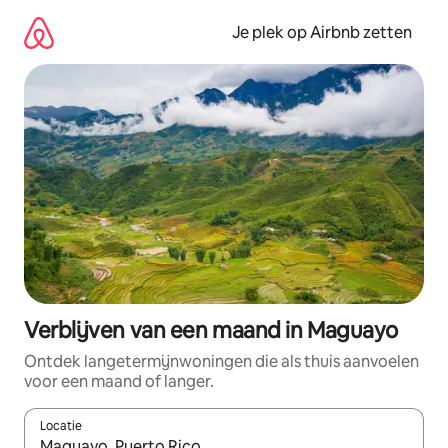
Ga
direct
Je plek op Airbnb zetten
naar
inhoud
Verblijven van een maand in Maguayo
Ontdek langetermijnwoningen die als thuis aanvoelen
voor een maand of langer.
Locatie
Wanneer er resultaten beschikbaar zijn, maak je een keuze met 