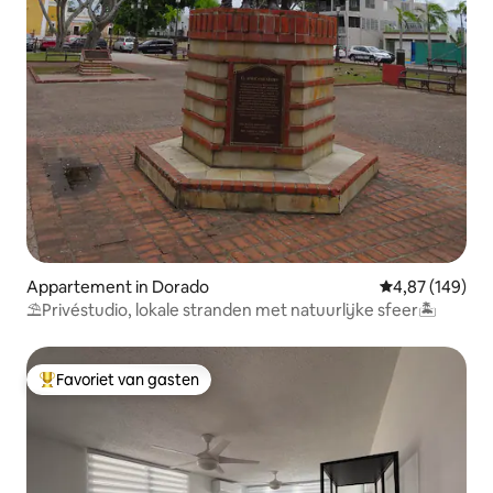
Appartement in Dorado
Gemiddelde beo
4,87 (149)
⛱Privéstudio, lokale stranden met natuurlijke sfeer🏝
Favoriet van gasten
Topfavoriet van gasten