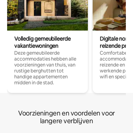
Volledig gemeubileerde
Digitale nom
vakantiewoningen
reizende prof
Deze gemeubileerde
Comfortabele
accommodaties hebben alle
accommodatie
voorzieningen van thuis, van
reizende en op
rustige berghutten tot
werkende profe
handige appartementen
wifi en special
midden in de stad.
Voorzieningen en voordelen voor
langere verblijven