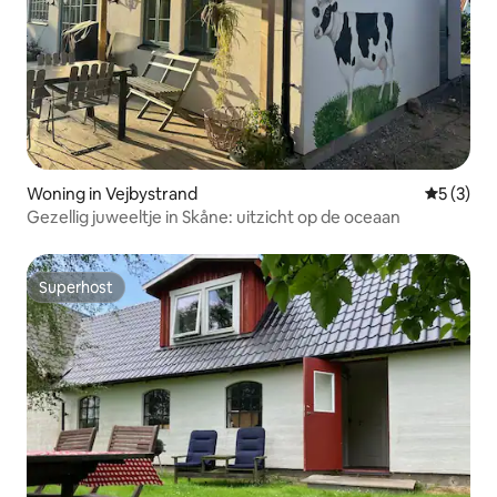
Woning in Vejbystrand
Gemiddeld
5 (3)
Gezellig juweeltje in Skåne: uitzicht op de oceaan
Superhost
Superhost