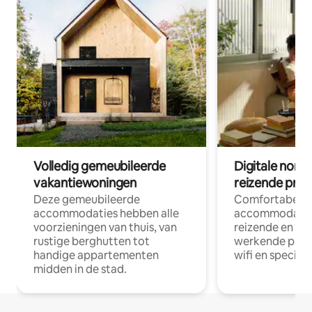
Volledig gemeubileerde
Digitale nom
vakantiewoningen
reizende prof
Deze gemeubileerde
Comfortabele
accommodaties hebben alle
accommodatie
voorzieningen van thuis, van
reizende en op
rustige berghutten tot
werkende profe
handige appartementen
wifi en special
midden in de stad.