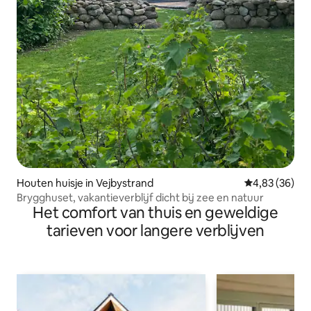
Houten huisje in Vejbystrand
Gemiddelde be
4,83 (36)
Brygghuset, vakantieverblijf dicht bij zee en natuur
Het comfort van thuis en geweldige
tarieven voor langere verblijven