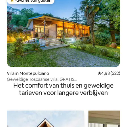
Favoriet van gasten
Topfavoriet van gasten
Villa in Montepulciano
Gemiddelde beo
4,93 (322)
Geweldige Toscaanse villa, GRATIS
Het comfort van thuis en geweldige
PARKEERGELEGENHEID
tarieven voor langere verblijven