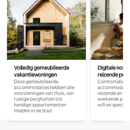
Volledig gemeubileerde
Digitale nom
vakantiewoningen
reizende prof
Deze gemeubileerde
Comfortabele
accommodaties hebben alle
accommodatie
voorzieningen van thuis, van
reizende en op
rustige berghutten tot
werkende profe
handige appartementen
wifi en special
midden in de stad.