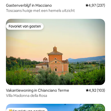
Gastenverblijf in Macciano
Gemiddelde beo
4,97 (237)
Toscaans huisje met een hemels uitzicht
Favoriet van gasten
Favoriet van gasten
Vakantiewoning in Chianciano Terme
Gemiddelde beo
4,92 (103)
Villa Madonna della Rosa