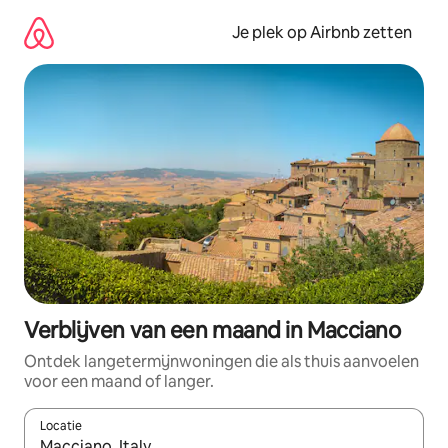
Ga
direct
Je plek op Airbnb zetten
naar
inhoud
Verblijven van een maand in Macciano
Ontdek langetermijnwoningen die als thuis aanvoelen
voor een maand of langer.
Locatie
Wanneer er resultaten beschikbaar zijn, maak je een keuze met 