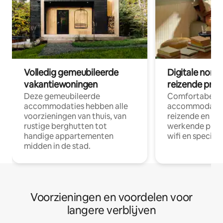
Volledig gemeubileerde
Digitale nom
vakantiewoningen
reizende prof
Deze gemeubileerde
Comfortabele
accommodaties hebben alle
accommodatie
voorzieningen van thuis, van
reizende en op
rustige berghutten tot
werkende profe
handige appartementen
wifi en special
midden in de stad.
Voorzieningen en voordelen voor
langere verblijven