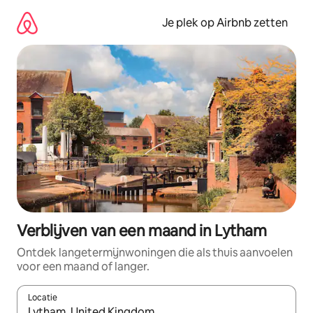
Ga
direct
Je plek op Airbnb zetten
naar
inhoud
Verblijven van een maand in Lytham
Ontdek langetermijnwoningen die als thuis aanvoelen
voor een maand of langer.
Locatie
Wanneer er resultaten beschikbaar zijn, maak je een keuze met 