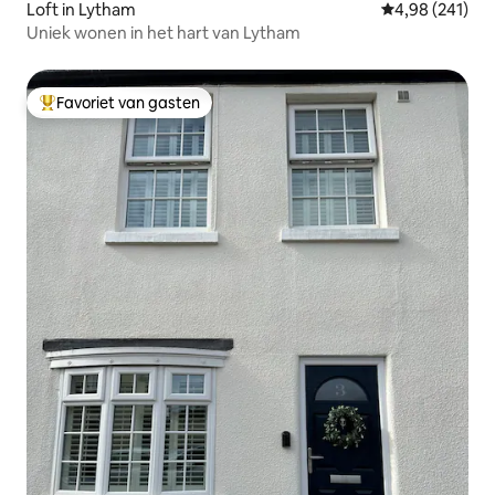
Loft in Lytham
Gemiddelde beo
4,98 (241)
Uniek wonen in het hart van Lytham
Favoriet van gasten
Topfavoriet van gasten