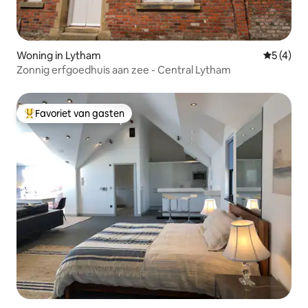
Woning in Lytham
Gemiddeld
5 (4)
Zonnig erfgoedhuis aan zee - Central Lytham
Favoriet van gasten
Topfavoriet van gasten