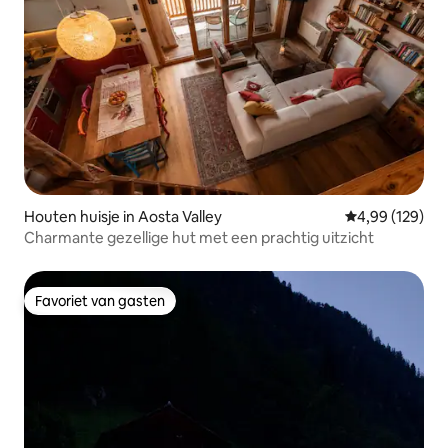
Houten huisje in Aosta Valley
Gemiddelde beo
4,99 (129)
Charmante gezellige hut met een prachtig uitzicht
Favoriet van gasten
Favoriet van gasten