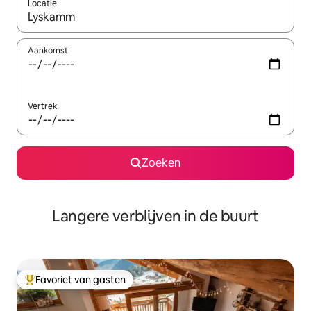
Locatie
Wanneer er resultaten beschikbaar zijn, maak je een keuze met 
Aankomst
Vertrek
Zoeken
Langere verblijven in de buurt
Favoriet van gasten
Topfavoriet van gasten