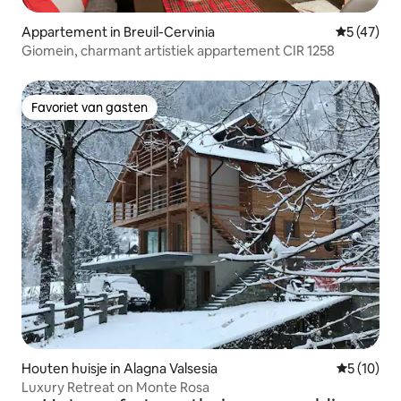
Appartement in Breuil-Cervinia
Gemiddelde
5 (47)
Giomein, charmant artistiek appartement CIR 1258
Favoriet van gasten
Favoriet van gasten
Houten huisje in Alagna Valsesia
Gemiddelde
5 (10)
Luxury Retreat on Monte Rosa