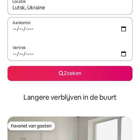
Locatie
Wanneer er resultaten beschikbaar zijn, maak je een keuze met 
Aankomst
Vertrek
Zoeken
Langere verblijven in de buurt
Favoriet van gasten
Favoriet van gasten