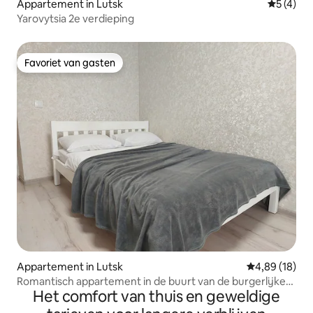
Appartement in Lutsk
Gemiddeld
5 (4)
Yarovytsia 2e verdieping
Favoriet van gasten
Favoriet van gasten
Appartement in Lutsk
Gemiddelde be
4,89 (18)
Romantisch appartement in de buurt van de burgerlijke
Het comfort van thuis en geweldige
stand