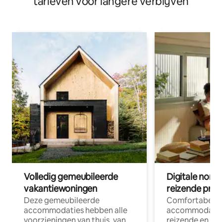
tarieven voor langere verblijven
Volledig gemeubileerde
Digitale nom
vakantiewoningen
reizende prof
Deze gemeubileerde
Comfortabele
accommodaties hebben alle
accommodatie
voorzieningen van thuis, van
reizende en op