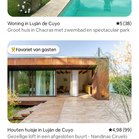
Woning in Luján de Cuyo
Gemiddelde
5 (38)
Groot huis in Chacras met zwembad en spectaculair park
Favoriet van gasten
Topfavoriet van gasten
Houten huisje in Luján de Cuyo
Gemiddelde be
4,98 (99)
Gezellige loft in een afgesloten buurt - Nandinas Ciruelo