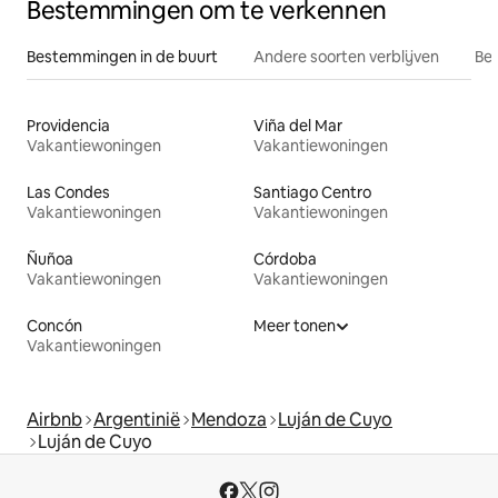
Bestemmingen om te verkennen
Bestemmingen in de buurt
Andere soorten verblijven
Bes
Providencia
Viña del Mar
Vakantiewoningen
Vakantiewoningen
Las Condes
Santiago Centro
Vakantiewoningen
Vakantiewoningen
Ñuñoa
Córdoba
Vakantiewoningen
Vakantiewoningen
Concón
Meer tonen
Vakantiewoningen
Airbnb
Argentinië
Mendoza
Luján de Cuyo
Luján de Cuyo