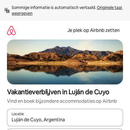
Ga
Sommige informatie is automatisch vertaald. 
Originele taal 
direct
weergeven
naar
inhoud
Je plek op Airbnb zetten
Vakantieverblijven in Luján de Cuyo
Vind en boek bijzondere accommodaties op Airbnb
Locatie
Wanneer er resultaten beschikbaar zijn, maak je een keuze met 