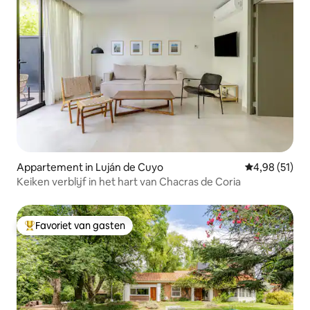
Appartement in Luján de Cuyo
Gemiddelde be
4,98 (51)
Keiken verblijf in het hart van Chacras de Coria
Favoriet van gasten
Topfavoriet van gasten