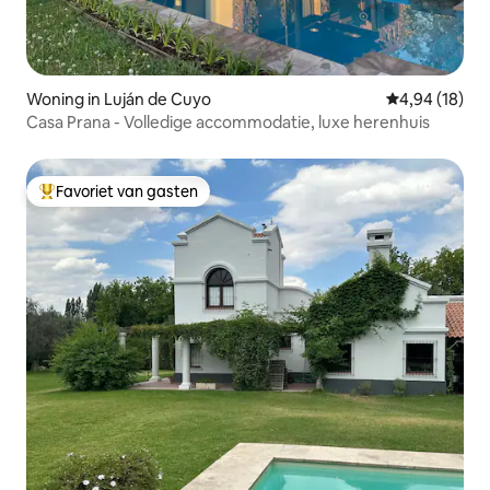
Woning in Luján de Cuyo
Gemiddelde be
4,94 (18)
Casa Prana - Volledige accommodatie, luxe herenhuis
Favoriet van gasten
Topfavoriet van gasten