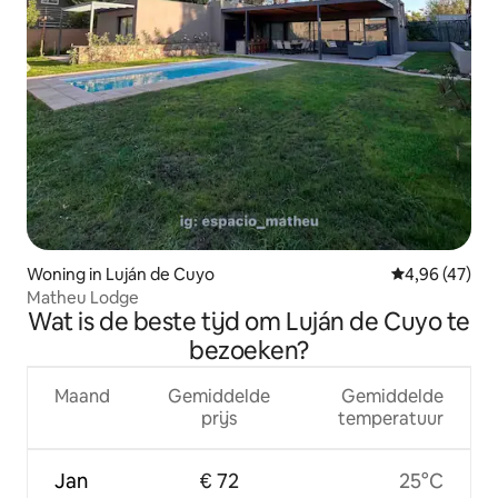
Woning in Luján de Cuyo
Gemiddelde be
4,96 (47)
Matheu Lodge
Wat is de beste tijd om Luján de Cuyo te
bezoeken?
Maand
Gemiddelde
Gemiddelde
prijs
temperatuur
Jan
€ 72
25°C