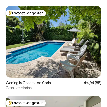
Favoriet van gasten
Topfavoriet van gasten
Woning in Chacras de Coria
Gemiddelde be
4,94 (85)
Casa Las Marías
Favoriet van gasten
Topfavoriet van gasten