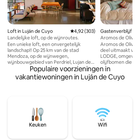
Loft in Luján de Cuyo
Gemiddelde beoordeling van 4,9
4,92 (303)
Gastenverblijf in 
uyo
Landelijke loft, op de wijnroutes.
Aromos de Olivare
de Coria
Een unieke loft, een onvergetelijk
Aromos de Olivare
landschap!! Op 25 km van de stad
deel uitmaakt va
Mendoza, op de wijnwegen,
LODGE, omgeven 
wijnbouwgebied van Perdriel, Lujan de
olijfbomen die je 
Populaire voorzieningen in
Cuyo, geboorteplaats van Malbec-wijn.
rusten. Het stadje Chacras de Coria is
In de omgeving zijn er boerderijen,
een wijngebied, 
vakantiewoningen in Luján de Cuyo
wijngaarden en restaurants. Ideaal voor
en culturele bewe
ontspanning, avontuurlijk toerisme en
voet van kunnen g
als uitvalsbasis voor excursies naar hoge
is gelegen op 1500 meter v
bergen (30 km), Chacras de Coria (10
Chacras. Van elke
km) of Lujan de Cuyo City (5 km). Voor 2
genoten, hebben 
personen of een groep van 4, die geen
en geprobeerd een
privacy in de slaapkamer nodig hebben.
te stellen om van 
Je kunt er met de taxi komen, maar het
ervaring te maken
Keuken
Wifi
is raadzaam om met de auto te gaan.