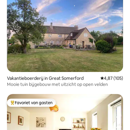
Vakantieboerderij in Great Somerford
Gemiddelde beo
4,87 (105)
Mooie tuin bijgebouw met uitzicht op open velden
Favoriet van gasten
Topfavoriet van gasten