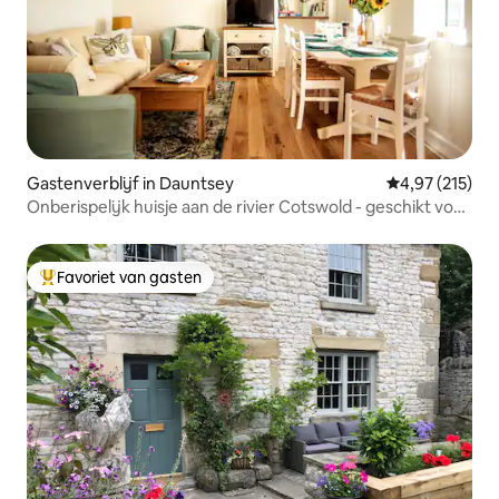
Gastenverblijf in Dauntsey
Gemiddelde beo
4,97 (215)
Onberispelijk huisje aan de rivier Cotswold - geschikt voor
4-6 personen
Favoriet van gasten
Topfavoriet van gasten