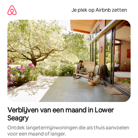
Ga
direct
Je plek op Airbnb zetten
naar
inhoud
Verblijven van een maand in Lower
Seagry
Ontdek langetermijnwoningen die als thuis aanvoelen
voor een maand of langer.