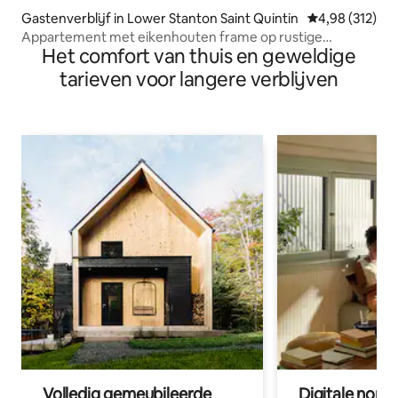
Gastenverblijf in Lower Stanton Saint Quintin
Gemiddelde beo
4,98 (312)
Appartement met eikenhouten frame op rustige
Het comfort van thuis en geweldige
landelijke locatie
tarieven voor langere verblijven
Volledig gemeubileerde
Digitale nom