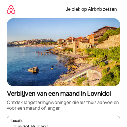
Ga
direct
Je plek op Airbnb zetten
naar
inhoud
Verblijven van een maand in Lovnidol
Ontdek langetermijnwoningen die als thuis aanvoelen
voor een maand of langer.
Locatie
Wanneer er resultaten beschikbaar zijn, maak je een keuze met 