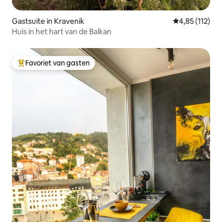
Gastsuite in Kravenik
Gemiddelde be
4,85 (112)
Huis in het hart van de Balkan
Favoriet van gasten
Topfavoriet van gasten