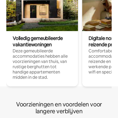
Volledig gemeubileerde
Digitale nom
vakantiewoningen
reizende prof
Deze gemeubileerde
Comfortabele
accommodaties hebben alle
accommodatie
voorzieningen van thuis, van
reizende en op
rustige berghutten tot
werkende profe
handige appartementen
wifi en special
midden in de stad.
Voorzieningen en voordelen voor
langere verblijven