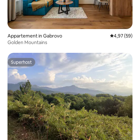
Appartement in Gabrovo
Gemiddelde be
4,97 (59)
Golden Mountains
Superhost
Superhost