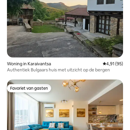
Woning in Karaivantsa
Gemiddelde be
4,91 (95)
Authentiek Bulgaars huis met uitzicht op de bergen
Favoriet van gasten
Favoriet van gasten