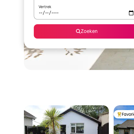
Vertrek
Zoeken
Favor
Topfavor