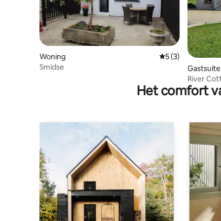
Woning
Gemiddelde beoord
5 (3)
Smidse
Gastsuite
River Cottage Glencullen
Het comfort va
op de bov