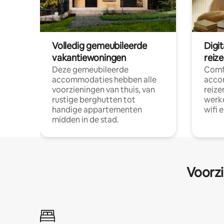
Volledig gemeubileerde
Digi
vakantiewoningen
reiz
Deze gemeubileerde
Comf
accommodaties hebben alle
acco
voorzieningen van thuis, van
reize
rustige berghutten tot
werke
handige appartementen
wifi 
midden in de stad.
Voorzi