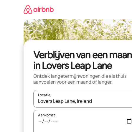
Ga
direct
naar
inhoud
Verblijven van een maa
in Lovers Leap Lane
Ontdek langetermijnwoningen die als thuis
aanvoelen voor een maand of langer.
Locatie
Wanneer er resultaten beschikbaar zijn, maak je 
Aankomst