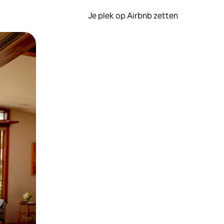
Je plek op Airbnb zetten
en of swipen.