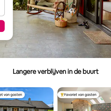
Langere verblijven in de buurt
iet van gasten
Favoriet van gasten
iet van gasten
Topfavoriet van gasten