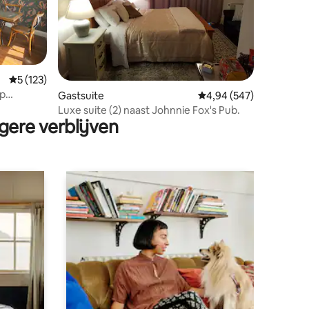
Gemiddelde beoordeling van 5 op 5, 123 recensies
5 (123)
rp
ecensies
Gastsuite
Gemiddelde beoordeling
4,94 (547)
Luxe suite (2) naast Johnnie Fox's Pub.
gere verblijven