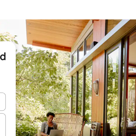
nd
een keuze met je de pijltjestoetsen omhoog en omlaag, óf door te tikk