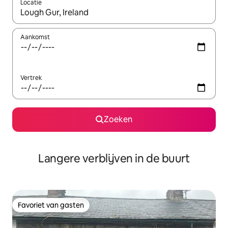
Locatie
Wanneer er resultaten beschikbaar zijn, maak je een keuze met 
Aankomst
Vertrek
Zoeken
Langere verblijven in de buurt
Favoriet van gasten
Favoriet van gasten