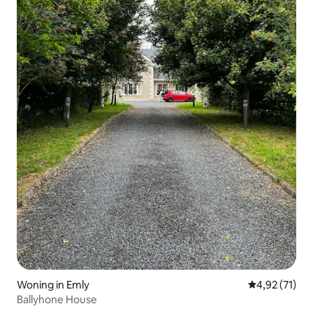
Woning in Emly
Gemiddelde be
4,92 (71)
Ballyhone House