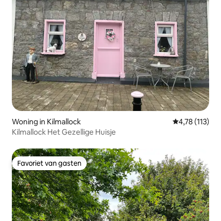
Woning in Kilmallock
Gemiddelde be
4,78 (113)
Kilmallock Het Gezellige Huisje
Favoriet van gasten
Favoriet van gasten