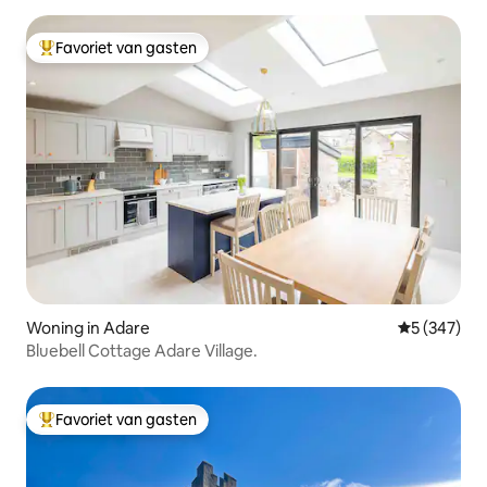
Favoriet van gasten
Topfavoriet van gasten
Woning in Adare
Gemiddelde 
5 (347)
Bluebell Cottage Adare Village.
Favoriet van gasten
Topfavoriet van gasten