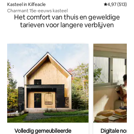
Kasteel in Kilfeacle
Gemiddelde beo
4,97 (513)
Charmant 15e-eeuws kasteel
Het comfort van thuis en geweldige
tarieven voor langere verblijven
Volledig gemeubileerde
Digitale nom