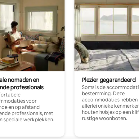
tale nomaden en
Plezier gegarandeerd
ende professionals
Soms is de accommodati
bestemming. Deze
ortabele
accommodaties hebben
mmodaties voor
allerlei unieke kenmerken
nde en op afstand
houten huisjes op een klif
nde professionals, met
rustige woonboten.
en speciale werkplekken.