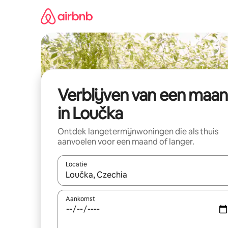
Ga
direct
naar
inhoud
Verblijven van een maa
in Loučka
Ontdek langetermijnwoningen die als thuis
aanvoelen voor een maand of langer.
Locatie
Wanneer er resultaten beschikbaar zijn, maak je 
Aankomst