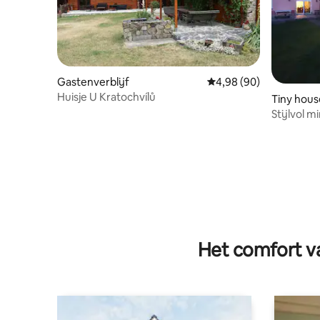
Gastenverblijf
Gemiddelde beoordelin
4,98 (90)
Huisje U Kratochvílů
Tiny hous
Stijlvol 
bed en in
Het comfort va