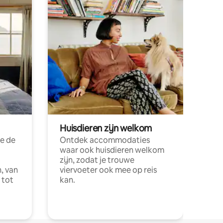
Huisdieren zijn welkom
e de
Ontdek accommodaties
waar ook huisdieren welkom
zijn, zodat je trouwe
, van
viervoeter ook mee op reis
 tot
kan.