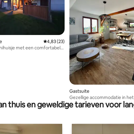
g van 4,98 op 5, 90 recensies
e
Gemiddelde beoordeling van 4,83 op 5, 23 r
4,83 (23)
minihuisje met een comfortabel
ternet
Gastsuite
Gezellige accommodatie in het
n thuis en geweldige tarieven voor lan
de Beskydy