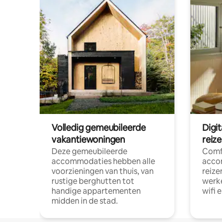
Volledig gemeubileerde
Digi
vakantiewoningen
reiz
Deze gemeubileerde
Comf
accommodaties hebben alle
acco
voorzieningen van thuis, van
reize
rustige berghutten tot
werke
handige appartementen
wifi 
midden in de stad.