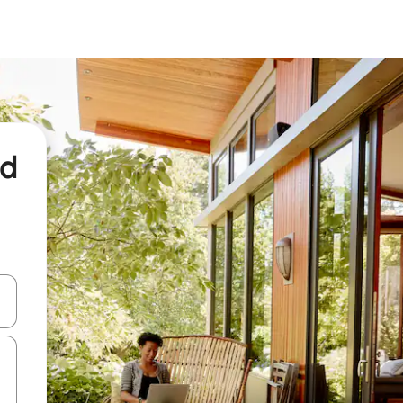
nd
een keuze met je de pijltjestoetsen omhoog en omlaag, óf door te tikk