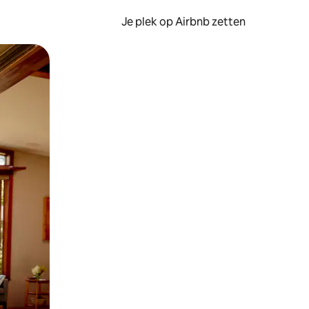
Je plek op Airbnb zetten
en of swipen.