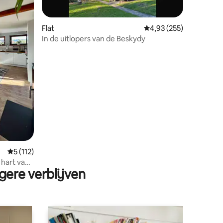
Flat
Gemiddelde beoordeling
4,93 (255)
In de uitlopers van de Beskydy
ecensies
Gemiddelde beoordeling van 5 op 5, 112 recensies
5 (112)
 hart van
gere verblijven