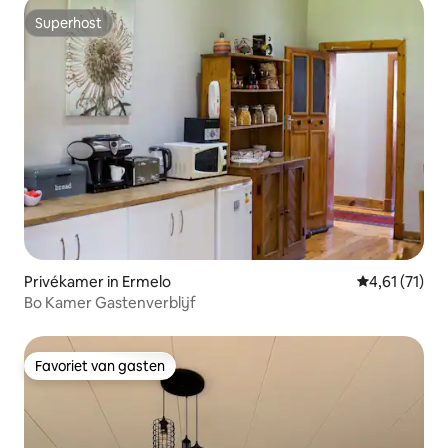
Superhost
Superhost
Privékamer in Ermelo
Gemiddelde b
4,61 (71)
Bo Kamer Gastenverblijf
Favoriet van gasten
Favoriet van gasten