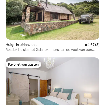
Huisje in eManzana
Gemiddelde b
4,67 (3)
Rustiek huisje met 2 slaapkamers aan de voet van een
heuvel...
Favoriet van gasten
Favoriet van gasten