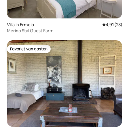
Villa in Ermelo
Gemiddelde be
4,91 (23)
Merino Stal Guest Farm
Favoriet van gasten
Favoriet van gasten