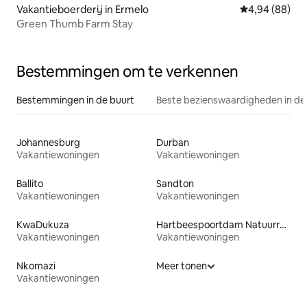
Vakantieboerderij in Ermelo
Gemiddelde be
4,94 (88)
Green Thumb Farm Stay
Bestemmingen om te verkennen
Bestemmingen in de buurt
Beste bezienswaardigheden in de
Johannesburg
Durban
Vakantiewoningen
Vakantiewoningen
Ballito
Sandton
Vakantiewoningen
Vakantiewoningen
KwaDukuza
Hartbeespoortdam Natuurreservaat
Vakantiewoningen
Vakantiewoningen
Nkomazi
Meer tonen
Vakantiewoningen