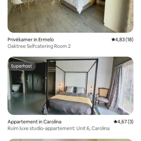
Privékamer in Ermelo
Gemiddelde be
4,83 (18)
Oaktree Selfcatering Room 2
Superhost
Superhost
Appartement in Carolina
Gemiddelde b
4,67 (3)
Ruim luxe studio-appartement: Unit 6, Carolina