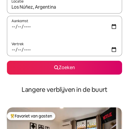
Locatie
Wanneer er resultaten beschikbaar zijn, maak je een keuze met 
Aankomst
Vertrek
Zoeken
Langere verblijven in de buurt
Favoriet van gasten
Topfavoriet van gasten