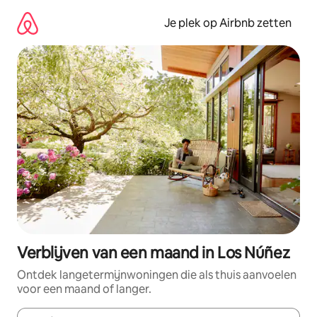
Ga
direct
Je plek op Airbnb zetten
naar
inhoud
Verblijven van een maand in Los Núñez
Ontdek langetermijnwoningen die als thuis aanvoelen
voor een maand of langer.