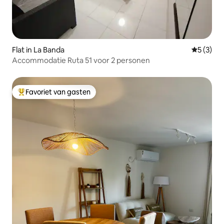
Flat in La Banda
Gemiddeld
5 (3)
Accommodatie Ruta 51 voor 2 personen
Favoriet van gasten
Topfavoriet van gasten