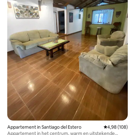
Appartement in Santiago del Estero
Gemiddelde beo
4,98 (108)
Appartement in het centrum, warm en uitstekende