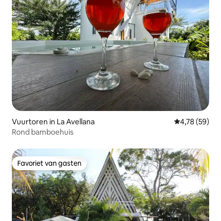
Vuurtoren in La Avellana
Gemiddelde be
4,78 (59)
Rond bamboehuis
Favoriet van gasten
Favoriet van gasten