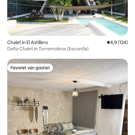
Chalet in El Astillero
Gemiddelde be
4,9 (124)
Delta Chalet in Torremolinos (Escuintla)
Favoriet van gasten
Favoriet van gasten