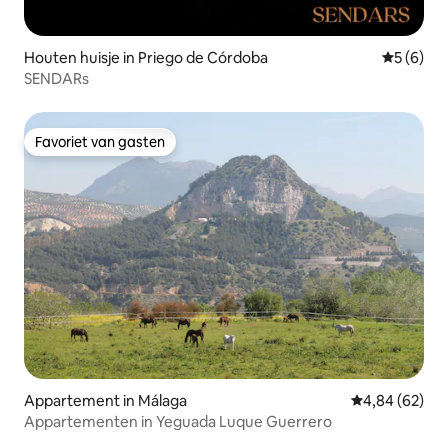
Houten huisje in Priego de Córdoba
Gemiddeld
5 (6)
SENDARs
Favoriet van gasten
Favoriet van gasten
Appartement in Málaga
Gemiddelde be
4,84 (62)
Appartementen in Yeguada Luque Guerrero