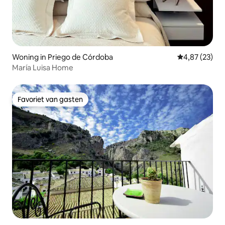
Woning in Priego de Córdoba
Gemiddelde be
4,87 (23)
María Luisa Home
Favoriet van gasten
Favoriet van gasten